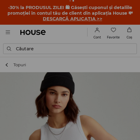
-30% la PRODUSUL ZILEI 🛍️ Găsești cuponul și detaliile
promoției în contul tău de client din aplicația House 💸
DESCARCĂ APLICAȚIA >>
Favorite
Cont
Coş
Căutare
Topuri