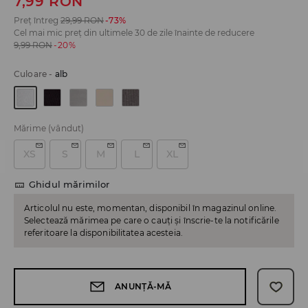
7,99
RON
Preț întreg
29,99
RON
-73%
Cel mai mic preț din ultimele 30 de zile înainte de reducere
9,99
RON
-20%
Culoare
-
alb
Mărime
(vândut)
XS
S
M
L
XL
Ghidul mărimilor
Articolul nu este, momentan, disponibil în magazinul online.
Selectează mărimea pe care o cauți și înscrie-te la notificările
referitoare la disponibilitatea acesteia.
ANUNȚĂ-MĂ