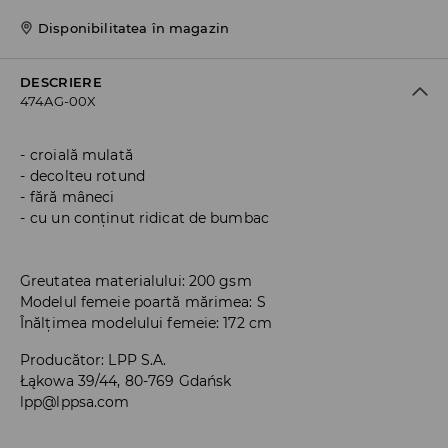
Disponibilitatea în magazin
DESCRIERE
474AG-00X
croială mulată
decolteu rotund
fără mâneci
cu un conținut ridicat de bumbac
Greutatea materialului: 200 gsm
Modelul femeie poartă mărimea: S
Înălțimea modelului femeie: 172 cm
Producător
:
LPP S.A.
Łąkowa 39/44, 80-769 Gdańsk
lpp@lppsa.com