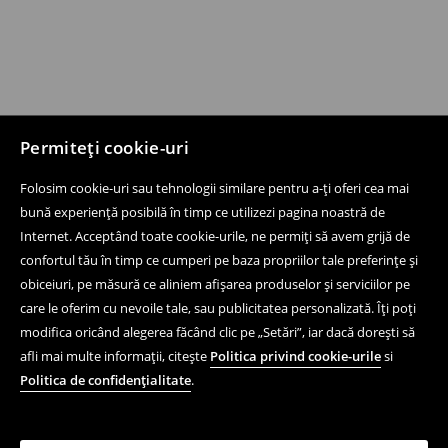
Permiteți cookie-uri
Folosim cookie-uri sau tehnologii similare pentru a-ți oferi cea mai
bună experiență posibilă în timp ce utilizezi pagina noastră de
Internet. Acceptând toate cookie-urile, ne permiți să avem grijă de
confortul tău în timp ce cumperi pe baza propriilor tale preferințe și
obiceiuri, pe măsură ce aliniem afișarea produselor și serviciilor pe
care le oferim cu nevoile tale, sau publicitatea personalizată. Îți poți
modifica oricând alegerea făcând clic pe „Setări”, iar dacă dorești să
afli mai multe informații, citește
Politica privind cookie-urile
si
Politica de confidențialitate
.