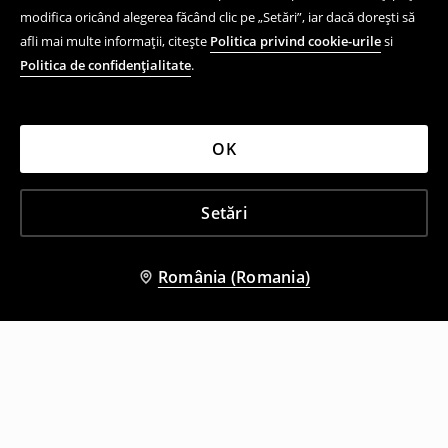
modifica oricând alegerea făcând clic pe „Setări”, iar dacă dorești să
afli mai multe informații, citește
Politica privind cookie-urile
si
Politica de confidențialitate
.
OK
Setări
România (Romania)