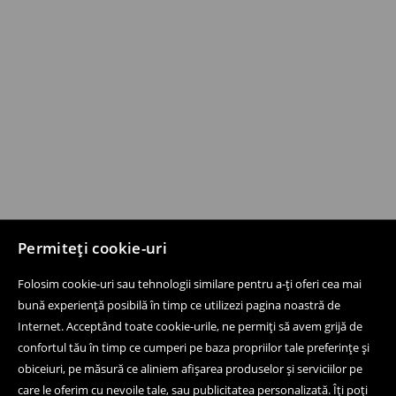
Permiteți cookie-uri
Folosim cookie-uri sau tehnologii similare pentru a-ți oferi cea mai
bună experiență posibilă în timp ce utilizezi pagina noastră de
Internet. Acceptând toate cookie-urile, ne permiți să avem grijă de
confortul tău în timp ce cumperi pe baza propriilor tale preferințe și
obiceiuri, pe măsură ce aliniem afișarea produselor și serviciilor pe
care le oferim cu nevoile tale, sau publicitatea personalizată. Îți poți