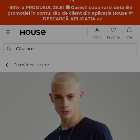
-30% la PRODUSUL ZILEI 🛍️ Găsești cuponul și detaliile
promoției în contul tău de client din aplicația House 💸
DESCARCĂ APLICAȚIA >>
Favorite
Cont
Coş
Căutare
Cu mâneci scurte