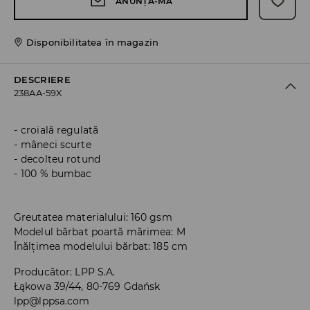
ANUNȚĂ-MĂ
Disponibilitatea în magazin
DESCRIERE
238AA-59X
croială regulată
mâneci scurte
decolteu rotund
100 % bumbac
Greutatea materialului: 160 gsm
Modelul bărbat poartă mărimea: M
Înălțimea modelului bărbat: 185 cm
Producător
:
LPP S.A.
Łąkowa 39/44, 80-769 Gdańsk
lpp@lppsa.com