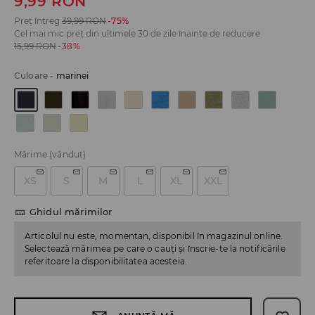
9,99
RON
Preț întreg
39,99
RON
-75%
Cel mai mic preț din ultimele 30 de zile înainte de reducere
15,99
RON
-38%
Culoare
-
marinei
Mărime
(vândut)
XS
S
M
L
XL
XXL
Ghidul mărimilor
Articolul nu este, momentan, disponibil în magazinul online.
Selectează mărimea pe care o cauți și înscrie-te la notificările
referitoare la disponibilitatea acesteia.