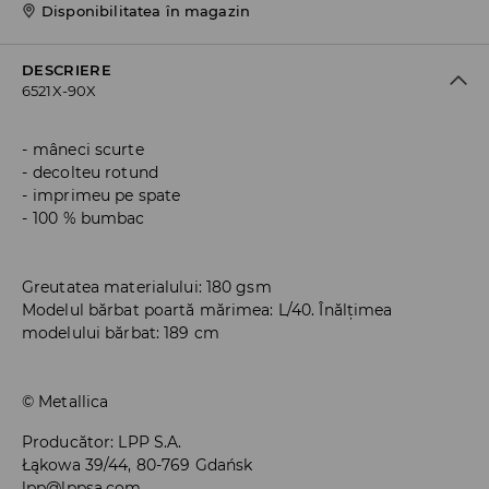
Disponibilitatea în magazin
DESCRIERE
6521X-90X
mâneci scurte
decolteu rotund
imprimeu pe spate
100 % bumbac
Greutatea materialului: 180 gsm
Modelul bărbat poartă mărimea: L/40. Înălțimea
modelului bărbat: 189 cm
© Metallica
Producător
:
LPP S.A.
Łąkowa 39/44, 80-769 Gdańsk
lpp@lppsa.com