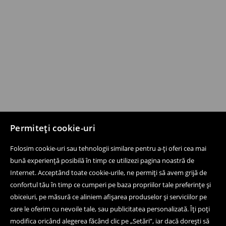
Permiteți cookie-uri
Folosim cookie-uri sau tehnologii similare pentru a-ți oferi cea mai
bună experiență posibilă în timp ce utilizezi pagina noastră de
Internet. Acceptând toate cookie-urile, ne permiți să avem grijă de
confortul tău în timp ce cumperi pe baza propriilor tale preferințe și
obiceiuri, pe măsură ce aliniem afișarea produselor și serviciilor pe
care le oferim cu nevoile tale, sau publicitatea personalizată. Îți poți
modifica oricând alegerea făcând clic pe „Setări”, iar dacă dorești să