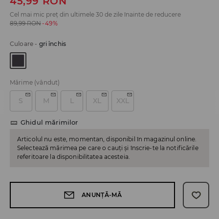
45,99
RON
Cel mai mic preț din ultimele 30 de zile înainte de reducere
89,99
RON
-49%
Culoare
-
gri închis
Mărime
(vândut)
S
M
L
XL
XXL
Ghidul mărimilor
Articolul nu este, momentan, disponibil în magazinul online.
Selectează mărimea pe care o cauți și înscrie-te la notificările
referitoare la disponibilitatea acesteia.
ANUNȚĂ-MĂ