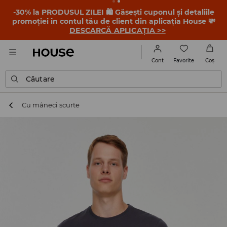
-30% la PRODUSUL ZILEI 🛍️ Găsești cuponul și detaliile
promoției în contul tău de client din aplicația House 💸
DESCARCĂ APLICAȚIA >>
Favorite
Cont
Coş
Căutare
Cu mâneci scurte