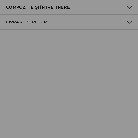
COMPOZIȚIE ȘI ÎNTREȚINERE
LIVRARE ȘI RETUR
100% BUMBAC
Politica de expediere
Ridicare din magazin
GRATUITĂ
3-6 zile lucrătoare
Cargus Ship&Go - plata online:
10,99 RON
*
3-6 zile lucrătoare
FanCourier Collect Point - plata online:
10,99 RON
*
3-6 zile lucrătoare
Cargus Ship&Go - plata la livrare:
(Nu accept numerar)
13,99 RON
*
3-6 zile lucrătoare
FanCourier - Plata online: