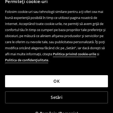
Permiteți cookie-uri
Folosim cookie-uri sau tehnologii similare pentru a-ți oferi cea mai
bună experiență posibilă în timp ce utilizezi pagina noastră de
Internet. Acceptând toate cookie-urile, ne permiți să avem grijă de
confortul tău în timp ce cumperi pe baza propriilor tale preferințe și
obiceiuri, pe măsură ce aliniem afișarea produselor și serviciilor pe
care le oferim cu nevoile tale, sau publicitatea personalizată. Îți poți
modifica oricând alegerea făcând clic pe „Setări”, iar dacă dorești să
afli mai multe informații, citește
Politica privind cookie-urile
si
Politica de confidențialitate
.
OK
Setări