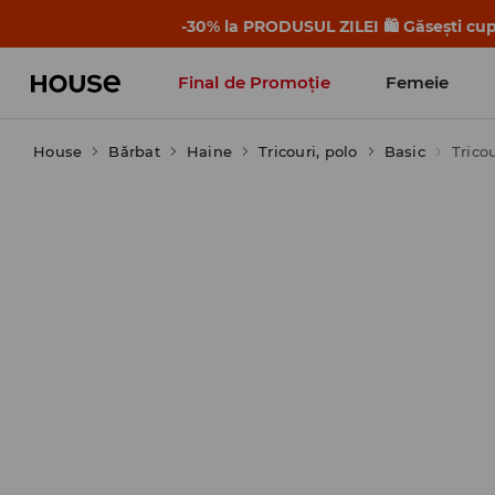
-30% la PRODUSUL ZILEI 🛍️ Găsești cupo
Final de Promoție
Femeie
House
Bărbat
Haine
Tricouri, polo
Basic
Trico