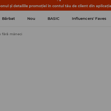
nul și detaliile promoției în contul tău de client din aplicați
Bărbat
Nou
BASIC
Influencers' Faves
u fără mâneci