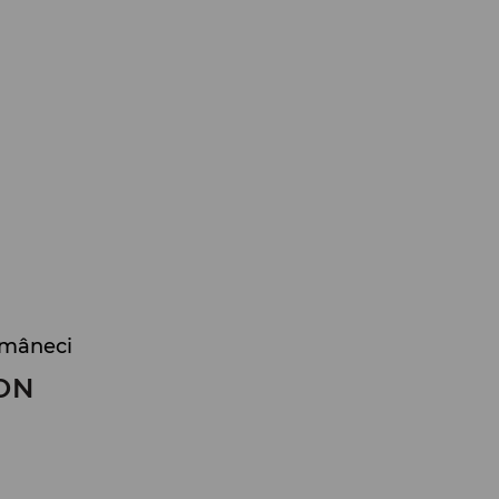
 mâneci
ON