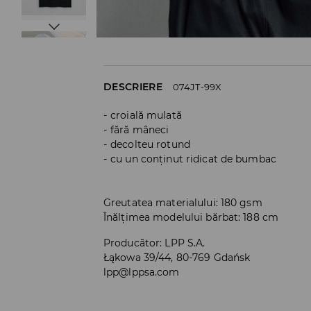
DESCRIERE
074JT-99X
croială mulată
fără mâneci
decolteu rotund
cu un conținut ridicat de bumbac
Greutatea materialului: 180 gsm
Înălțimea modelului bărbat: 188 cm
Producător
:
LPP S.A.
Łąkowa 39/44, 80-769 Gdańsk
lpp@lppsa.com