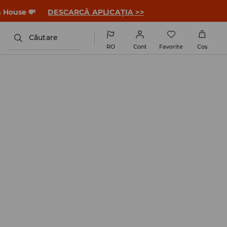
a House 💸
DESCARCĂ APLICAȚIA >>
Căutare
RO
Cont
Favorite
Coş