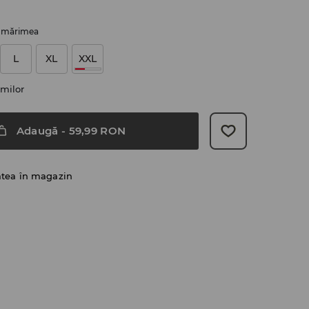
i mărimea
L
XL
XXL
milor
Adaugă
-
59,99
RON
atea în magazin