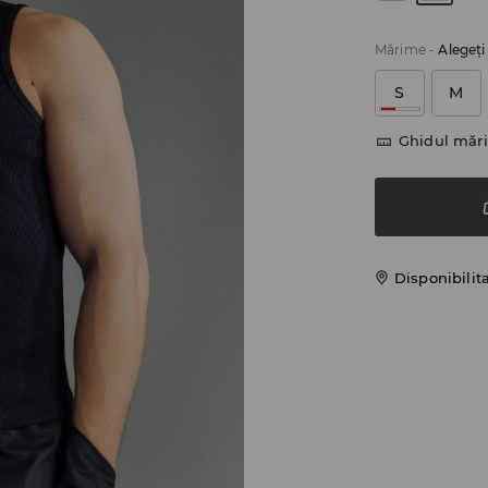
Mărime
-
Alegeţ
S
M
Ghidul mări
Disponibilit