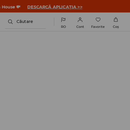
a House 💸
DESCARCĂ APLICAȚIA >>
Căutare
RO
Cont
Favorite
Coş