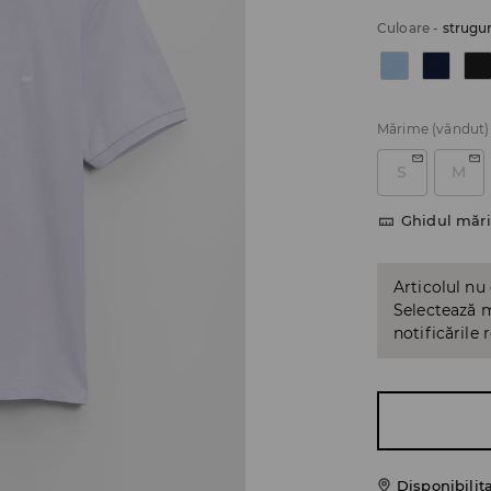
Culoare
-
strugur
Mărime
(vândut)
S
M
Ghidul mări
Articolul nu
Selectează m
notificările 
Disponibilit