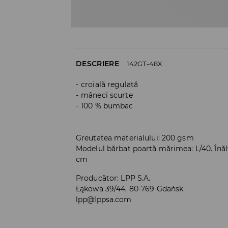
DESCRIERE
142GT-48X
croială regulată
mâneci scurte
100 % bumbac
Greutatea materialului: 200 gsm
Modelul bărbat poartă mărimea: L/40. Înă
cm
Producător
:
LPP S.A.
Łąkowa 39/44, 80-769 Gdańsk
lpp@lppsa.com