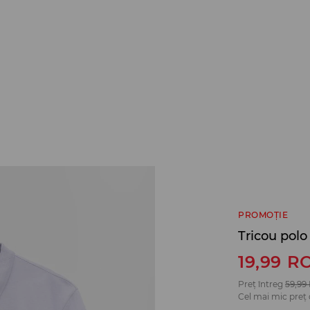
PROMOȚIE
Tricou polo
19,99
R
Preț întreg
59,99
Cel mai mic preț 