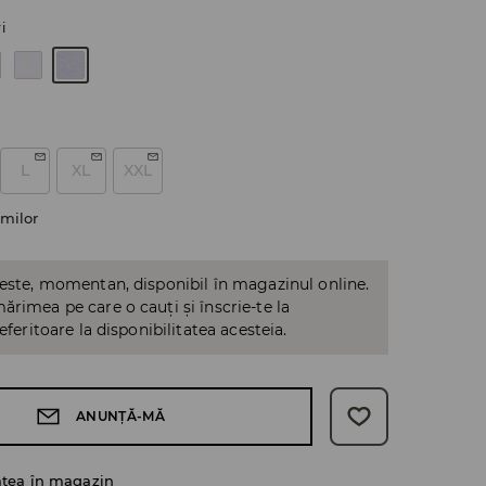
i
L
XL
XXL
milor
 este, momentan, disponibil în magazinul online.
ărimea pe care o cauți și înscrie-te la
referitoare la disponibilitatea acesteia.
ANUNȚĂ-MĂ
atea în magazin