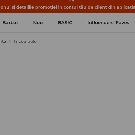
nul și detaliile promoției în contul tău de client din aplicați
Bărbat
Nou
BASIC
Influencers' Faves
rte
Tricou polo