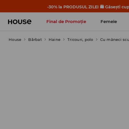
-30% la PRODUSUL ZILEI 🛍️ Găsești cupo
Final de Promoție
Femeie
House
Bărbat
Haine
Tricouri, polo
Cu mâneci scu