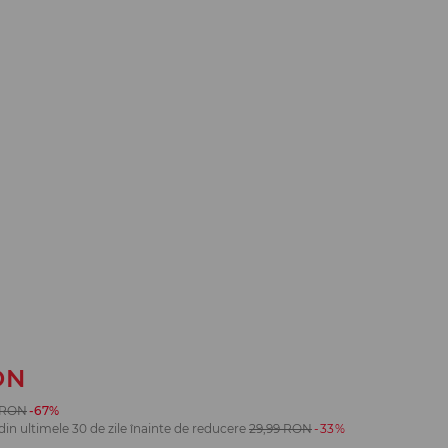
ON
RON
-67%
din ultimele 30 de zile înainte de reducere
29,99
RON
-33%