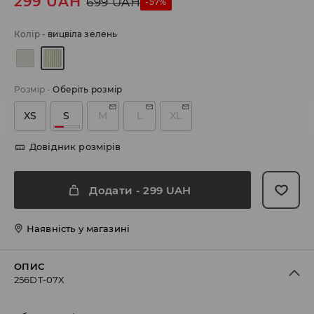
299
UAH
699
UAH
-57%
Колір
-
вицвіла зелень
Розмір
-
Оберіть розмір
XS
S
M
L
XL
Довідник розмірів
Додати
-
299
UAH
Наявність у магазині
ОПИС
256DT-07X