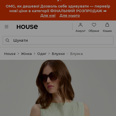
OMG, як дешево! Дозволь себе здивувати — перевір
нові ціни в категорії ФІНАЛЬНИЙ РОЗПРОДАЖ ➡️
Для неї
Для нього
Обране
Акаунт
Кошик
Шукати
House
Жінка
Одяг
Блузки
Блузка