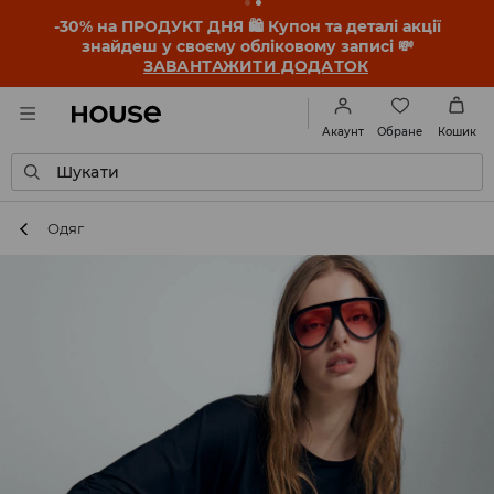
-30% на ПРОДУКТ ДНЯ 🛍️ Купон та деталі акції
знайдеш у своєму обліковому записі 💸
ЗАВАНТАЖИТИ ДОДАТОК
Обране
Акаунт
Кошик
Шукати
Одяг