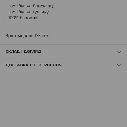
застібка на блискавці
застібка на ґудзику
100% бавовна
Зріст моделі: 175 cm
СКЛАД І ДОГЛЯД
ДОСТАВКА І ПОВЕРНЕННЯ
Правила доставки
Пункт відбору Meest Пошта:
199 UAH
*
від 6-10 днiв
Пункт відбору Нова Пошта: