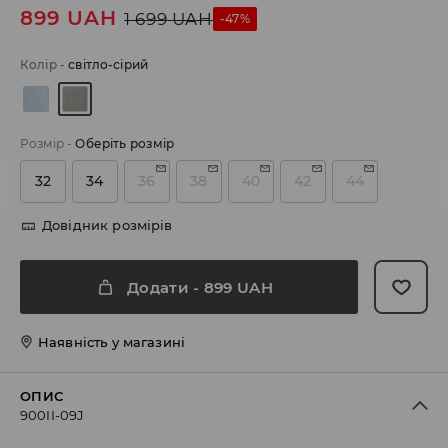
899
UAH
1 699
UAH
-47%
Колір
-
світло-сірий
Розмір
-
Оберіть розмір
32
34
36
38
40
42
44
Довідник розмірів
Додати
-
899
UAH
Наявність у магазині
ОПИС
900II-09J