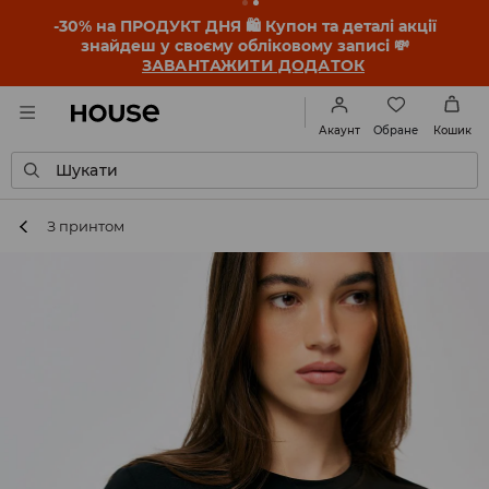
-30% на ПРОДУКТ ДНЯ 🛍️ Купон та деталі акції
знайдеш у своєму обліковому записі 💸
ЗАВАНТАЖИТИ ДОДАТОК
Обране
Акаунт
Кошик
Шукати
З принтом