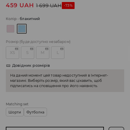
459
UAH
1 699
UAH
-73%
Колір
-
блакитний
Розмір
(буде доступно незабаром)
XS
S
M
L
Довідник розмірів
На даний момент цей товар недоступний в Інтернет-
магазині. Виберіть розмір, який вас цікавить, щоб
підписатись на сповіщення про його наявність.
Matching set
Шорти
Футболка