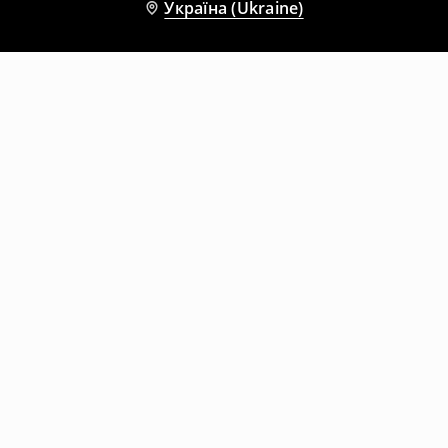
Україна (Ukraine)
Інші клієнти також обрали
Байкерська куртка
Куртка зі штучної шкіри
1499
UAH
2999
UAH
1499
UAH
2499
UAH