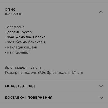
ОПИС
162HR-88X
оверсайз
довгий рукав
занижена лінія плеча
застібка на блискавці
накладні кишені
на підкладці
Зріст моделі: 175 cm
Розмір на моделі: S/36. Зріст моделі: 174 cm
СКЛАД І ДОГЛЯД
ДОСТАВКА І ПОВЕРНЕННЯ
96% ПОЛІЕСТЕР, 4% ЕЛАСТАН