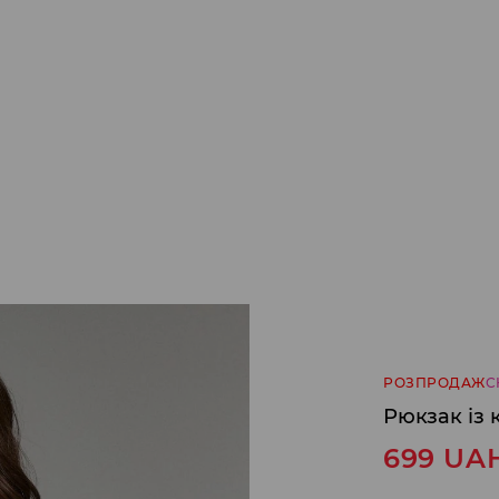
РОЗПРОДАЖ
С
Рюкзак із
699
UA