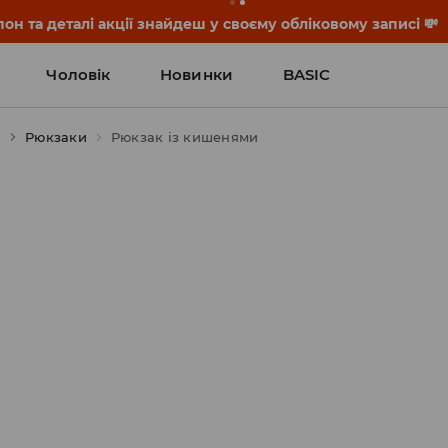
он та деталі акції знайдеш у своєму обліковому записі 💸
Чоловік
Новинки
BASIC
и
Рюкзаки
Рюкзак із кишенями