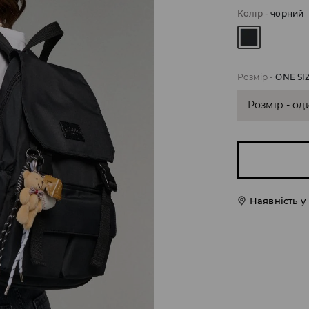
Колір
-
чорний
Розмір
-
ONE SI
Розмір - од
Наявність у