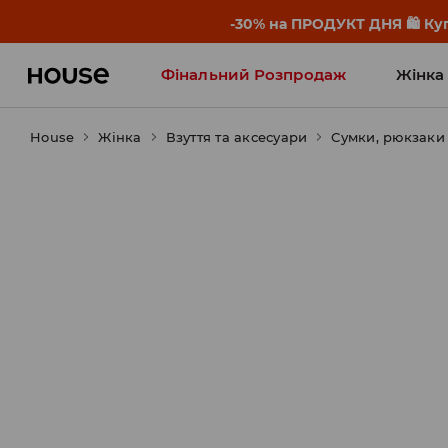
-30% на ПРОДУКТ ДНЯ 🛍️ Куп
Фінальний Розпродаж
Жінка
House
Жінка
Influencers' Faves
Взуття та аксесуари
Сумки, рюкзак