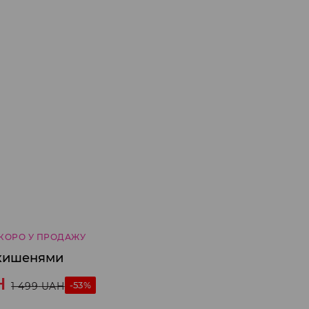
КОРО У ПРОДАЖУ
 кишенями
H
-53%
1 499
UAH