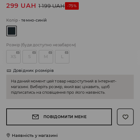
299
UAH
1 199
UAH
-75%
Колір
-
темно-синій
Розмір
(буде доступно незабаром)
XS
S
M
L
Довідник розмірів
На даний момент цей товар недоступний в Інтернет-
магазині. Виберіть розмір, який вас цікавить, щоб
підписатись на сповіщення про його наявність.
ПОВІДОМИТИ МЕНЕ
Наявність у магазині