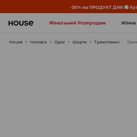
-30% на ПРОДУКТ ДНЯ 🛍️ Куп
Фінальний Розпродаж
Жінка
House
Чоловік
Influencers' Faves
Одяг
Шорти
Трикотажні
Трик