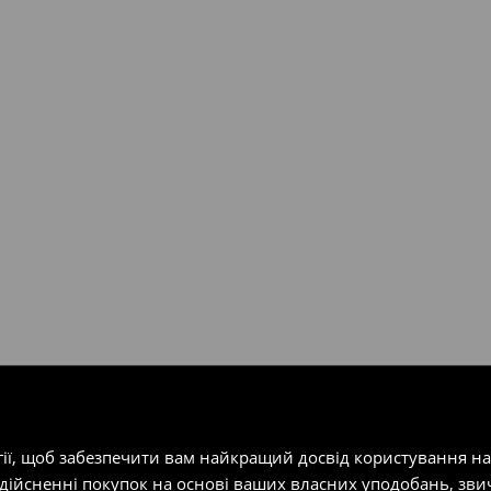
валент 150 євро (враховуючи
ість посилки при отриманні
одатку.
т-магазин, заповнивши форму
гії, щоб забезпечити вам найкращий досвід користування н
здійсненні покупок на основі ваших власних уподобань, зви