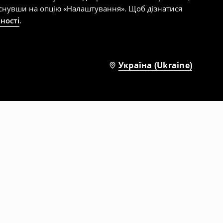
тиснувши на опцію «Налаштування». Щоб дізнатися
ності
.
Україна (Ukraine)