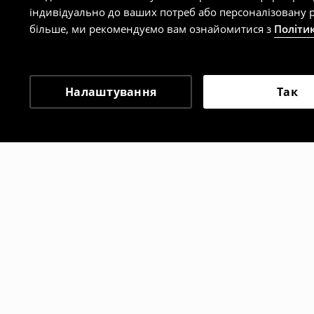
індивідуально до ваших потреб або персоналізовану р
більше, ми рекомендуємо вам ознайомитися з
Політи
Налаштування
Так
Інші клієнти також об