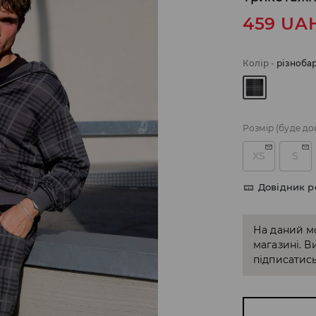
459
UA
Колір
-
різноба
Розмір
(буде до
XS
S
Довідник р
На даний м
магазині. В
підписатись