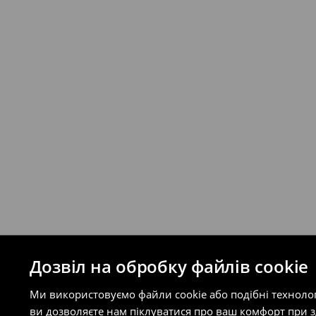
Якщо сума замовлення перевищує екві
відправлення та кошти доставки), варт
буде залежати від додаткової оплати п
Правила повернення
Ви можете повернути товар в інтерне
на сайті.
⟶
Правила повернення
Дозвіл на обробку файлів cookie
Ми використовуємо файли cookie або подібні техноло
ви дозволяєте нам піклуватися про ваш комфорт при 