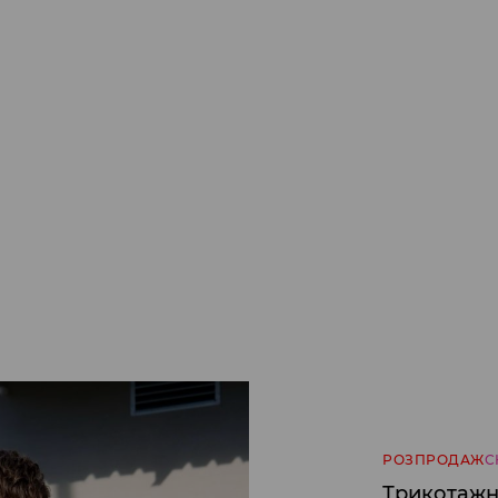
РОЗПРОДАЖ
С
Трикотажн