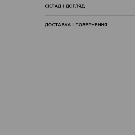
СКЛАД І ДОГЛЯД
60% БАВОВНА, 40% ПОЛІЕСТЕР
ДОСТАВКА І ПОВЕРНЕННЯ
Правила доставки
Пункт відбору Meest Пошта:
199 UAH
*
від 6-10 днiв
Пункт відбору Нова Пошта:
199 UAH
*
від 6-10 днiв
Кур'єр Meest Пошта (післяплата):
199 UAH
*
від 6-10 днiв
* - Замовлення на суму від 1699 UAH д
⟶
Детальніше