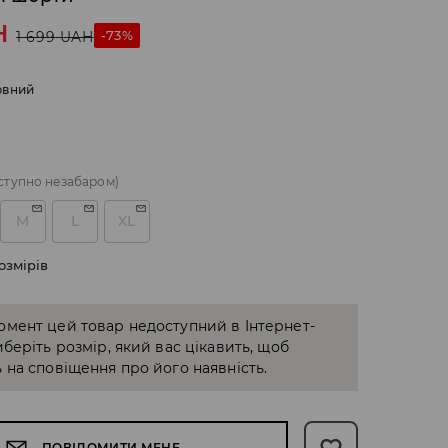
H
-73%
1 699
UAH
рвний
ступно незабаром)
M
L
XL
озмірів
омент цей товар недоступний в Інтернет-
иберіть розмір, який вас цікавить, щоб
 на сповіщення про його наявність.
ПОВІДОМИТИ МЕНЕ