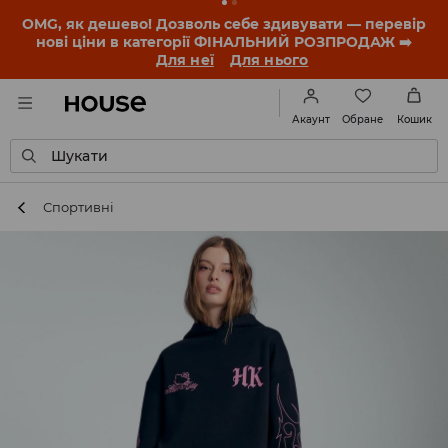
OMG, як дешево! Дозволь себе здивувати — перевір
нові ціни в категорії ФІНАЛЬНИЙ РОЗПРОДАЖ ➡️
Для неї
Для нього
Обране
Акаунт
Кошик
Шукати
Спортивні