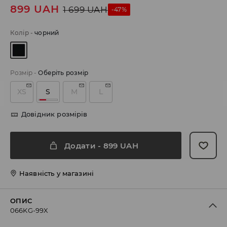
899
UAH
1 699
UAH
-47%
Колір
-
чорний
Розмір
-
Оберіть розмір
XS
S
M
L
Довідник розмірів
Додати
-
899
UAH
Наявність у магазині
ОПИС
066KG-99X