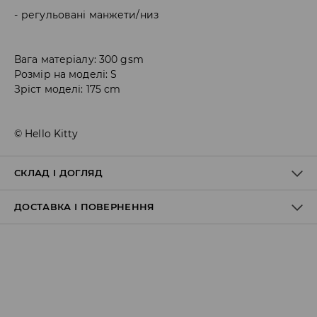
регульовані манжети/низ
Вага матеріалу: 300 gsm
Розмір на моделі: S
Зріст моделі: 175 cm
© Hello Kitty
СКЛАД І ДОГЛЯД
ДОСТАВКА І ПОВЕРНЕННЯ
60% БАВОВНА, 40% ПОЛІЕСТЕР
Правила доставки
Пункт відбору Meest Пошта: