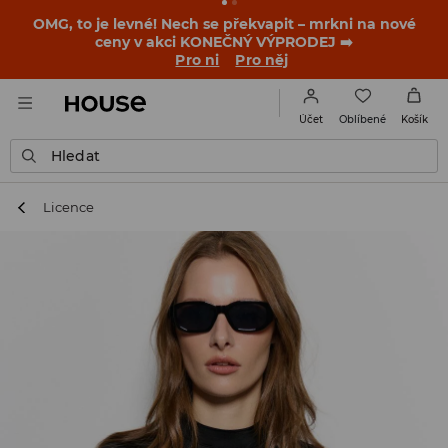
OMG, to je levné! Nech se překvapit – mrkni na nové
ceny v akci KONEČNÝ VÝPRODEJ ➡️
Pro ni
Pro něj
Oblíbené
Účet
Košík
Hledat
Licence