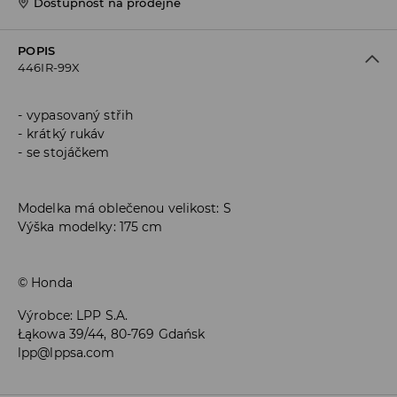
Dostupnost na prodejně
POPIS
446IR-99X
vypasovaný střih
krátký rukáv
se stojáčkem
Modelka má oblečenou velikost: S
Výška modelky: 175 cm
© Honda
Výrobce
:
LPP S.A.
Łąkowa 39/44, 80-769 Gdańsk
lpp@lppsa.com