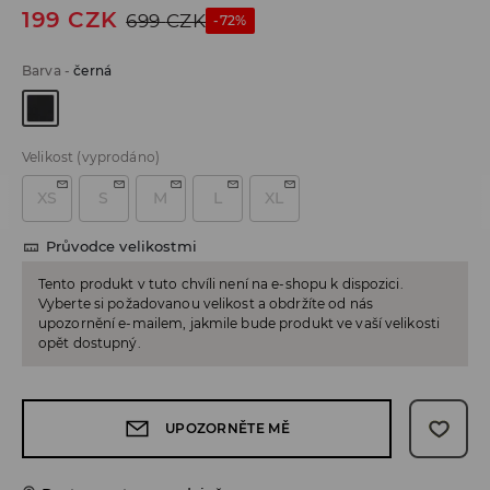
199
CZK
699
CZK
-72%
Barva
-
černá
Velikost
(vyprodáno)
XS
S
M
L
XL
Průvodce velikostmi
Tento produkt v tuto chvíli není na e-shopu k dispozici.
Vyberte si požadovanou velikost a obdržíte od nás
upozornění e-mailem, jakmile bude produkt ve vaší velikosti
opět dostupný.
UPOZORNĚTE MĚ