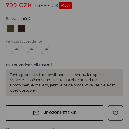
799
CZK
1 399
CZK
-43%
Barva
-
hnědý
Velikost
(vyprodáno)
S
M
L
Průvodce velikostmi
Tento produkt v tuto chvíli není na e-shopu k dispozici.
Vyberte si požadovanou velikost a obdržíte od nás
upozornění e-mailem, jakmile bude produkt ve vaší velikosti
opět dostupný.
UPOZORNĚTE MĚ