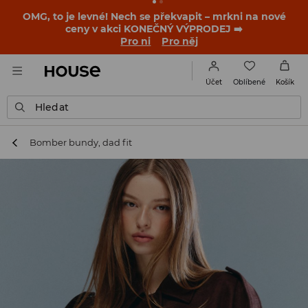
OMG, to je levné! Nech se překvapit – mrkni na nové
ceny v akci KONEČNÝ VÝPRODEJ ➡️
Pro ni
Pro něj
Oblíbené
Účet
Košík
Hledat
Bomber bundy, dad fit