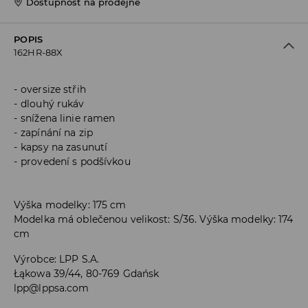
Dostupnost na prodejně
POPIS
162HR-88X
oversize střih
dlouhý rukáv
snížena linie ramen
zapínání na zip
kapsy na zasunutí
provedení s podšívkou
Výška modelky: 175 cm
Modelka má oblečenou velikost: S/36. Výška modelky: 174
cm
Výrobce
:
LPP S.A.
Łąkowa 39/44, 80-769 Gdańsk
lpp@lppsa.com