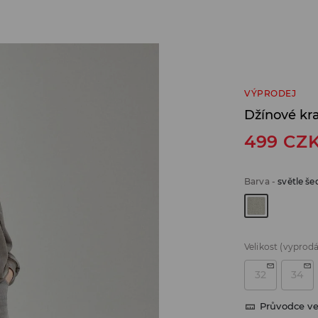
VÝPRODEJ
Džínové kr
499
CZ
Barva
-
světle še
Velikost
(vyprod
32
34
Průvodce ve