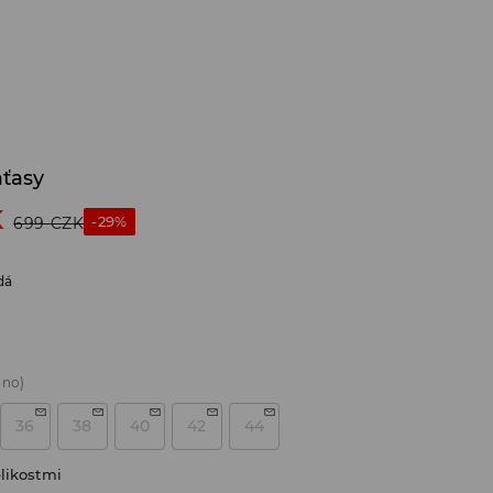
aťasy
K
-29%
699
CZK
dá
áno)
36
38
40
42
44
likostmi