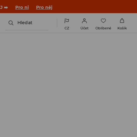

NAINSTALUJTE SI APLIKACI >>
Hledat
CZ
Účet
Oblíbené
Košík