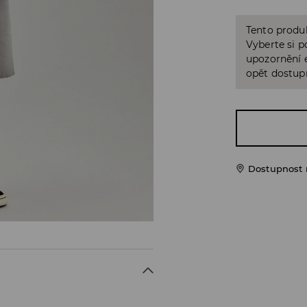
Tento produk
Vyberte si p
upozornění e
opět dostup
Dostupnost 