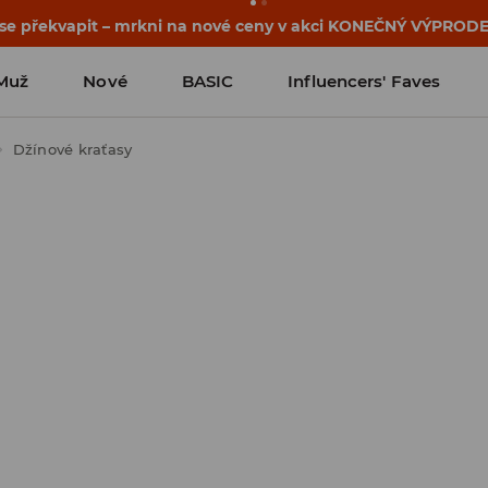
osti o kupónu a akci nalezneš ve svém zákaznickém účtu 
Muž
Nové
BASIC
Influencers' Faves
Džínové kraťasy