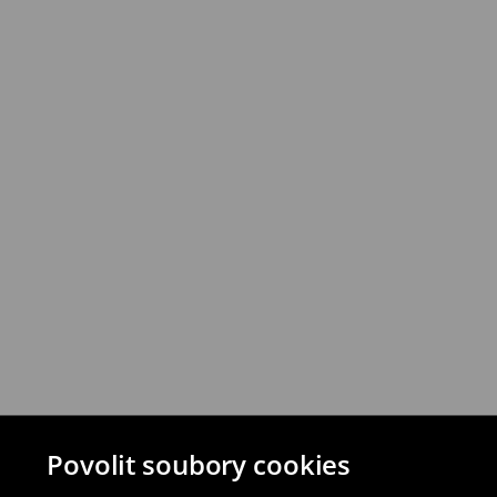
Produkty můžete vrátit do 30 dnů v prod
vybraných způsobů vrácení.
⟶
Podrobná pravidla vrácení
Povolit soubory cookies