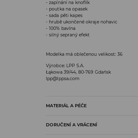
zapínání na knoflík
poutka na opasek
sada pěti kapes
hrubě ukončené okraje nohavic
100% bavlna
silný sepraný efekt
Modelka má oblečenou velikost: 36
Výrobce
:
LPP S.A.
Łąkowa 39/44, 80-769 Gdańsk
lpp@lppsa.com
MATERIÁL A PÉČE
Materiál I
:
100% BAVLNA
DORUČENÍ A VRÁCENÍ
PRÁT V PRAČCE PŘI MAX. TEPLOTĚ 30°C
Zásady pro přepravu