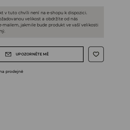
t v tuto chvíli není na e-shopu k dispozici.
ožadovanou velikost a obdržíte od nás
-mailem, jakmile bude produkt ve vaší velikosti
ný.
UPOZORNĚTE MĚ
na prodejně