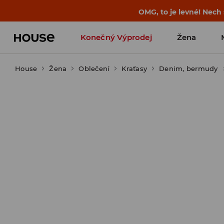
-30 % na PRODUKT DNE 🛍️ Podrobn
Konečný Výprodej
Žena
House
Žena
Oblečení
Kraťasy
Denim, bermudy