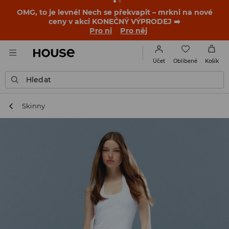
-30 % na PRODUKT DNE 🛍️ Podrobnosti o kupónu a akci
nalezneš ve svém zákaznickém účtu 💸
NAINSTALUJTE SI APLIKACI >>
Oblíbené
Účet
Košík
Hledat
Skinny