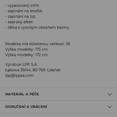
vypasovaný střih
zapínání na knoflík
zapínání na zip
sepraný efekt
látka s vysokým obsahem bavlny
Modelka má oblečenou velikost: 36
Výška modelky: 175 cm
Výška modelky: 172 cm
Výrobce
:
LPP S.A.
Łąkowa 39/44, 80-769 Gdańsk
lpp@lppsa.com
MATERIÁL A PÉČE
DORUČENÍ A VRÁCENÍ
PRVNÍ MATERIÁL
:
68% BAVLNA, 28% POLYESTER, 3% VISKÓZA, 1%
ELASTAN