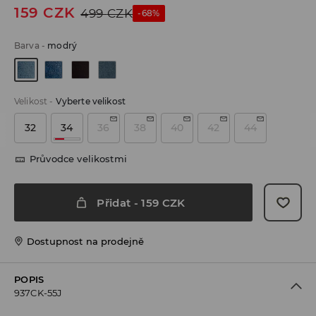
159
CZK
499
CZK
-68%
Barva
-
modrý
Velikost
-
Vyberte velikost
32
34
36
38
40
42
44
Průvodce velikostmi
Přidat
-
159
CZK
Dostupnost na prodejně
POPIS
937CK-55J