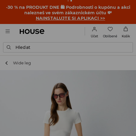
-30 % na PRODUKT DNE 🛍️ Podrobnosti o kupónu a akci
nalezneš ve svém zákaznickém účtu 💸
NAINSTALUJTE SI APLIKACI >>
Oblíbené
Účet
Košík
Hledat
Wide leg