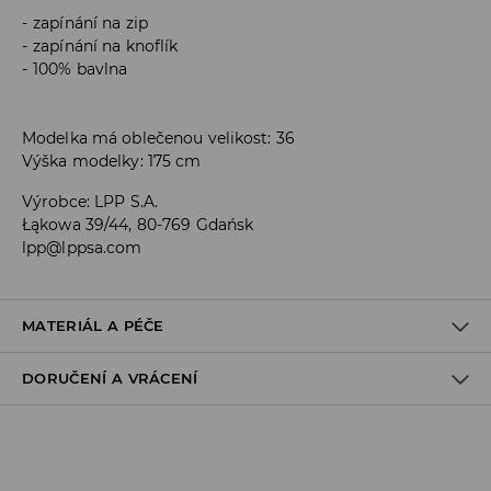
zapínání na zip
zapínání na knoflík
100% bavlna
Modelka má oblečenou velikost: 36
Výška modelky: 175 cm
Výrobce
:
LPP S.A.
Łąkowa 39/44, 80-769 Gdańsk
lpp@lppsa.com
MATERIÁL A PÉČE
DORUČENÍ A VRÁCENÍ
PRVNÍ MATERIÁL
:
100% BAVLNA
PRÁT SAMOSTATNĚ NEBO S PODOBNÝMI BARVAMI
Zásady pro přepravu
ŽEHLENÍ PŘI MAX. TEPLOTĚ 150°C
Odběr v obchodě: