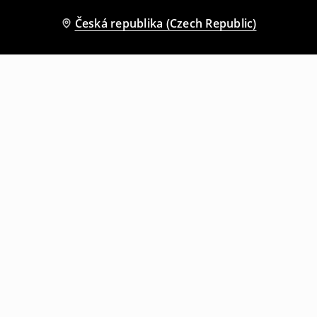
Česká republika (Czech Republic)
Ostatní zákazníci si také vybrali
Džíny wide leg
Džíny wide leg s nízkým sedem