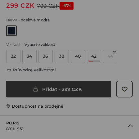
299
CZK
799
CZK
-63%
Barva
-
ocelově modrá
Velikost
-
Vyberte velikost
32
34
36
38
40
42
44
Průvodce velikostmi
Přidat
-
299
CZK
Dostupnost na prodejně
POPIS
891II-95J