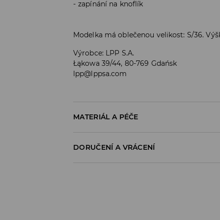
zapínání na knoflík
Modelka má oblečenou velikost: S/36. Vý
Výrobce
:
LPP S.A.
Łąkowa 39/44, 80-769 Gdańsk
lpp@lppsa.com
MATERIÁL A PÉČE
PRVNÍ MATERIÁL
:
100% POLYURETAN
DORUČENÍ A VRÁCENÍ
1. PODEŠÍVKA
:
100% POLYESTER
Zásady pro přepravu
POUZE RUČNÍ PRANÍ, PRÁT S PODOBNÝMI BAR
PRÁT RUČNĚ PŘI TEPLOTĚ DO 40°C
Odběr v obchodě:
VÝROBEK SE NESMÍ BĚLIT
DOPRAVA ZDARMA
1-6 pracovní dny
VÝROBEK SE NESMÍ ŽEHLIT