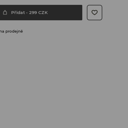
Přidat
-
299
CZK
na prodejně