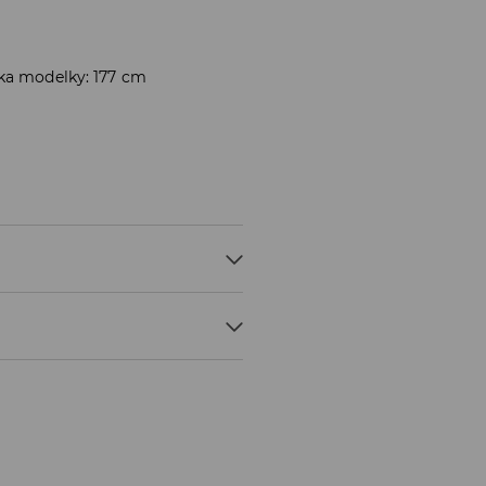
ška modelky: 177 cm
VAMI, MAX. TEPLOTA 30°C