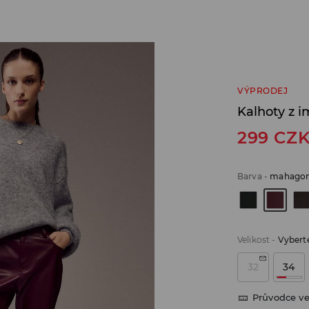
VÝPRODEJ
Kalhoty z i
299
CZ
Barva
-
mahago
Velikost
-
Vyberte
32
34
Průvodce ve