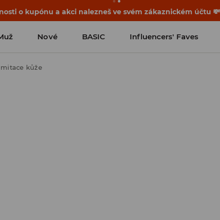
osti o kupónu a akci nalezneš ve svém zákaznickém účtu 
Muž
Nové
BASIC
Influencers' Faves
 imitace kůže