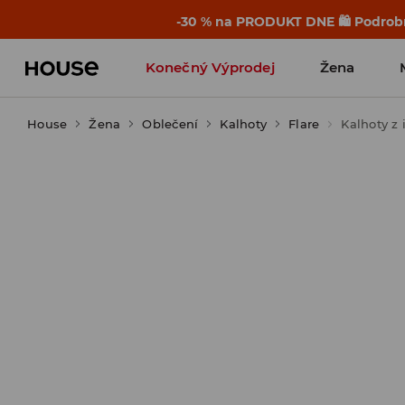
-30 % na PRODUKT DNE 🛍️ Podrobn
Konečný Výprodej
Žena
House
Žena
Oblečení
Kalhoty
Flare
Kalhoty z