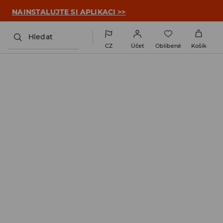

NAINSTALUJTE SI APLIKACI >>
Hledat
CZ
Účet
Oblíbené
Košík