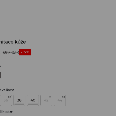
mitace kůže
K
-57%
699
CZK
n
 velikost
36
38
40
42
44
likostmi