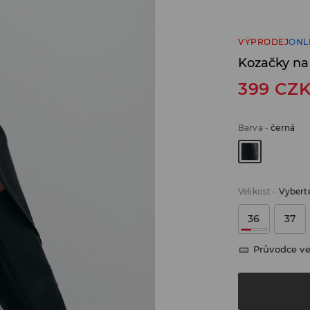
VÝPRODEJ
ONL
Kozačky na
399
CZ
Barva
-
černá
Velikost
-
Vyberte
36
37
Průvodce ve