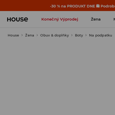
-30 % na PRODUKT DNE 🛍️ Podrobn
Konečný Výprodej
Žena
House
Žena
Obuv & doplňky
Boty
Na podpatku