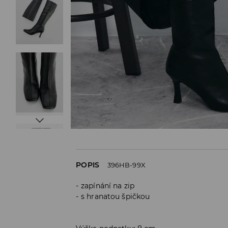
POPIS
396HB-99X
zapínání na zip
s hranatou špičkou