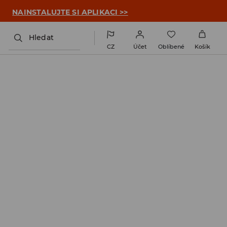

NAINSTALUJTE SI APLIKACI >>
Hledat
CZ
Účet
Oblíbené
Košík