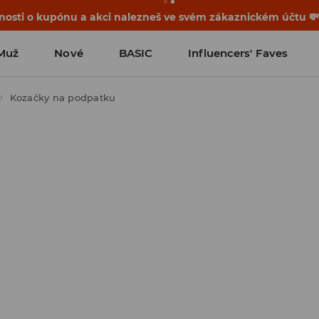
osti o kupónu a akci nalezneš ve svém zákaznickém účtu 
Muž
Nové
BASIC
Influencers' Faves
Kozačky na podpatku