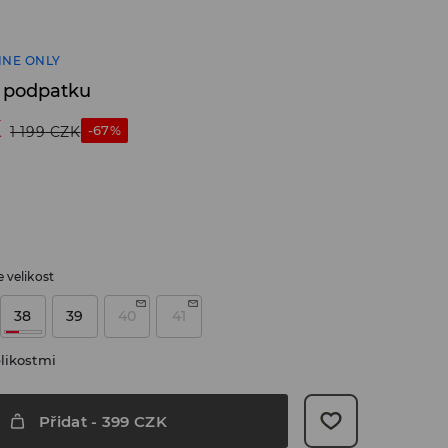
INE ONLY
 podpatku
K
-67%
1 199
CZK
 velikost
38
39
40
41
likostmi
Přidat
-
399
CZK