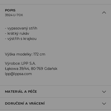
POPIS
3924U-70X
vypasovaný střih
krátký rukáv
výstřih s krajkou
Výška modelky: 172 cm
Výrobce
:
LPP S.A.
Łąkowa 39/44, 80-769 Gdańsk
lpp@lppsa.com
MATERIÁL A PÉČE
DORUČENÍ A VRÁCENÍ
Materiál I
:
92% POLYAMID, 8% ELASTAN
Materiál IІ
:
100% POLYESTER