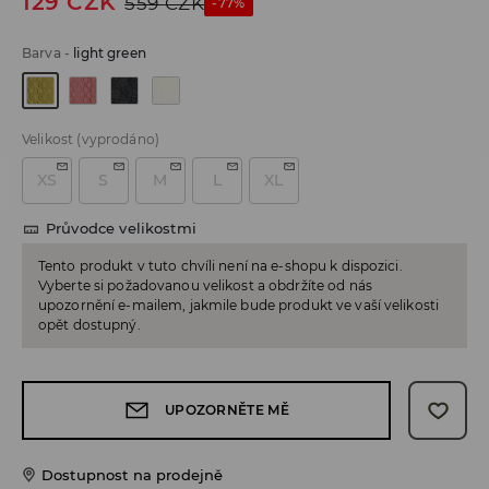
129
CZK
559
CZK
-77%
Barva
-
light green
Velikost
(vyprodáno)
XS
S
M
L
XL
Průvodce velikostmi
Tento produkt v tuto chvíli není na e-shopu k dispozici.
Vyberte si požadovanou velikost a obdržíte od nás
upozornění e-mailem, jakmile bude produkt ve vaší velikosti
opět dostupný.
UPOZORNĚTE MĚ
Dostupnost na prodejně