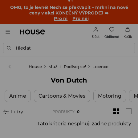
OMG, to je levné! Nech se překvapit – mrkni na nové
ceny v akci KONEČNÝ VÝPRODEJ ➡️
Pro ni
Pro něj
Oblíbené
Účet
Košík
Hledat
House
Muž
Podívej se!
Licence
Von Dutch
Anime
Cartoons & Movies
Motoring
M
Filtry
PRODUKTY
:
0
Tato kritéria nesplňují žádné produkty