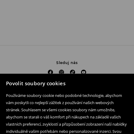
Sleduj nás
Povolit soubory cookies
Pomoc a kontakt
Používáme soubory cookie nebo podobné technologie, abychom
Nákup produktu on-line
vám poskytli co nejlepší zážitek z používání našich webových
stránek. Souhlasem se všemi cookies soubory nám umožníte,
Mobilní aplikaci
abychom se starali o váš komfort při nákupech na základě vašich
vlastních preferencí, zvyklostí a přizpůsobení zobrazení naší nabídky
Obchodní podmínky a ochrana osobních údajů
individuálně vašim potřebám nebo personalizované inzerci. Svou