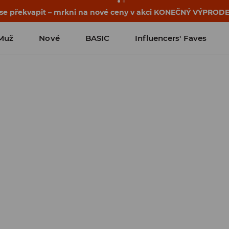
 se překvapit – mrkni na nové ceny v akci KONEČNÝ VÝPRODE
Muž
Nové
BASIC
Influencers' Faves