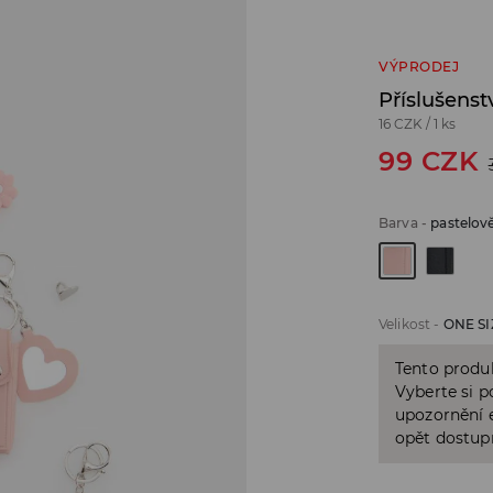
VÝPRODEJ
Příslušenst
16 CZK
/
1 ks
99
CZK
Barva
-
pastelov
Velikost
-
ONE SI
Tento produk
Vyberte si p
upozornění e
opět dostup