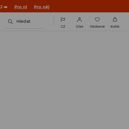
J ➡️
Pro ni
Pro něj
Hledat
CZ
Účet
Oblíbené
Košík