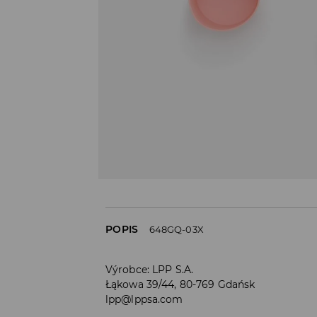
POPIS
648GQ-03X
Výrobce
:
LPP S.A.
Łąkowa 39/44, 80-769 Gdańsk
lpp@lppsa.com