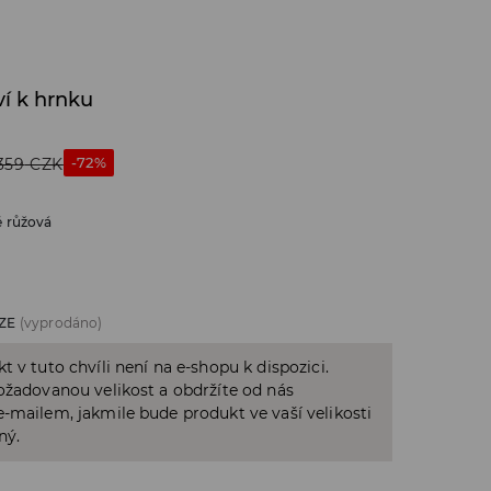
ví k hrnku
-72%
359
CZK
ě růžová
ZE
(vyprodáno)
t v tuto chvíli není na e-shopu k dispozici.
ožadovanou velikost a obdržíte od nás
-mailem, jakmile bude produkt ve vaší velikosti
ný.