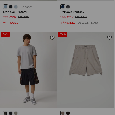
+
2
barvy
Džínové kraťasy
Džínové kraťasy
199 CZK
199 CZK
559 CZK
559 CZK
VÝPRODEJ
VÝPRODEJ
POSLEDNÍ KUSY
-57%
-72%