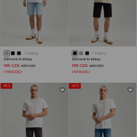
+
3
barvy
+
3
barvy
Džínové kraťasy
Džínové kraťasy
199 CZK
199 CZK
499 CZK
499 CZK
VÝPRODEJ
VÝPRODEJ
-60%
-40%