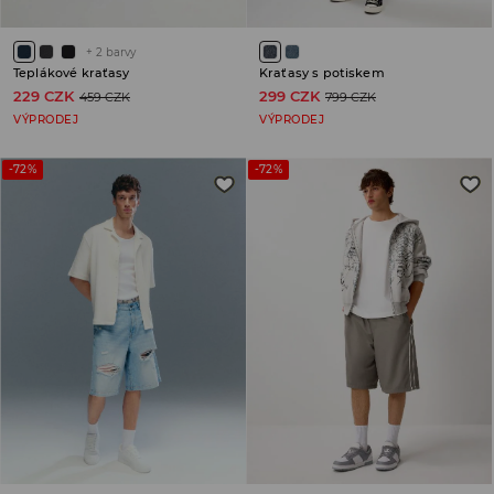
+
2
barvy
Teplákové kraťasy
Kraťasy s potiskem
229 CZK
299 CZK
459 CZK
799 CZK
VÝPRODEJ
VÝPRODEJ
-72%
-72%