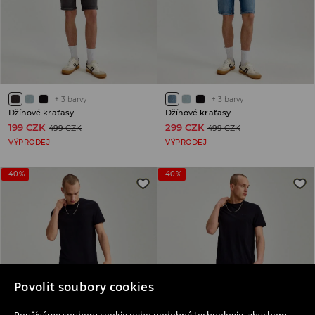
+
3
barvy
+
3
barvy
Džínové kraťasy
Džínové kraťasy
199 CZK
299 CZK
499 CZK
499 CZK
VÝPRODEJ
VÝPRODEJ
-40%
-40%
Povolit soubory cookies