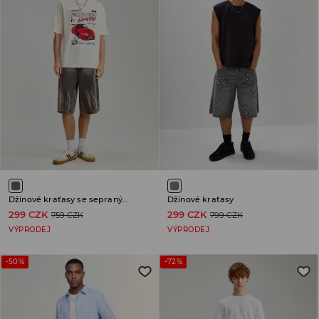
Džínové kraťasy se sepraným efektem
Džínové kraťasy
299 CZK
299 CZK
759 CZK
799 CZK
VÝPRODEJ
VÝPRODEJ
-50%
-72%