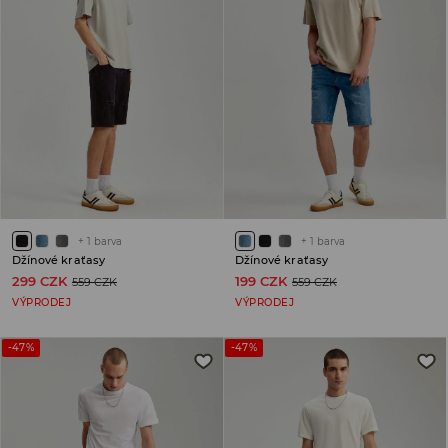
+
1
barva
+
1
barva
Džínové kraťasy
Džínové kraťasy
299 CZK
199 CZK
559 CZK
559 CZK
VÝPRODEJ
VÝPRODEJ
-47%
-47%