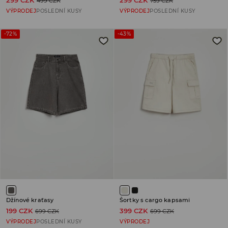
499 CZK
759 CZK
VÝPRODEJ
POSLEDNÍ KUSY
VÝPRODEJ
POSLEDNÍ KUSY
-72%
-43%
Džínové kraťasy
Šortky s cargo kapsami
199 CZK
399 CZK
699 CZK
699 CZK
VÝPRODEJ
POSLEDNÍ KUSY
VÝPRODEJ