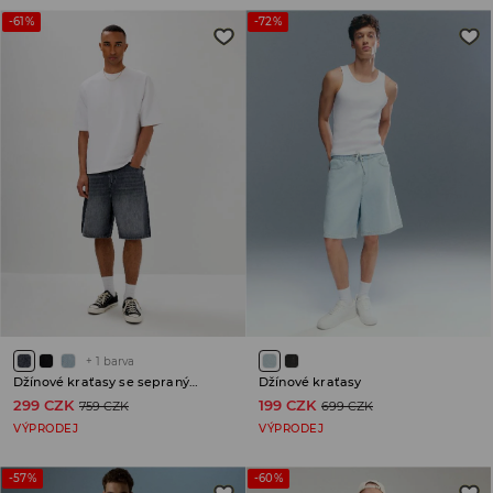
-61%
-72%
+
1
barva
Džínové kraťasy se sepraným efektem
Džínové kraťasy
299 CZK
199 CZK
759 CZK
699 CZK
VÝPRODEJ
VÝPRODEJ
-57%
-60%