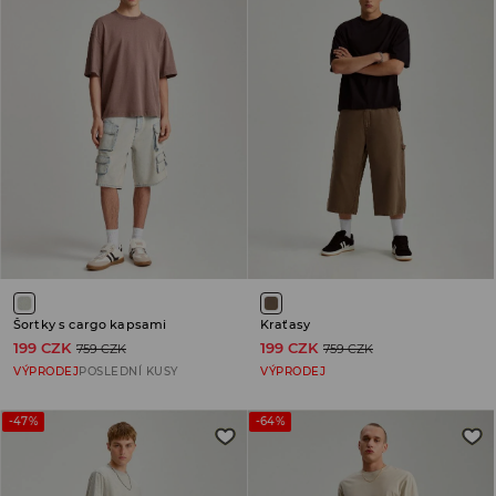
Šortky s cargo kapsami
Kraťasy
199 CZK
199 CZK
759 CZK
759 CZK
VÝPRODEJ
POSLEDNÍ KUSY
VÝPRODEJ
-47%
-64%