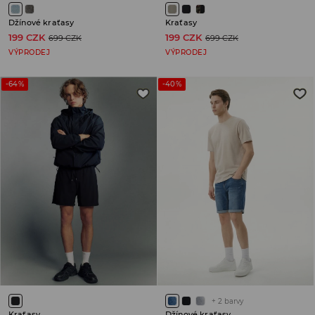
Džínové kraťasy
Kraťasy
199 CZK
199 CZK
699 CZK
699 CZK
VÝPRODEJ
VÝPRODEJ
-64%
-40%
+
2
barvy
Kraťasy
Džínové kraťasy