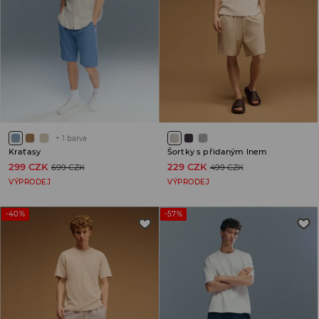
+
1
barva
Kraťasy
Šortky s přidaným lnem
299 CZK
229 CZK
699 CZK
499 CZK
VÝPRODEJ
VÝPRODEJ
-40%
-57%