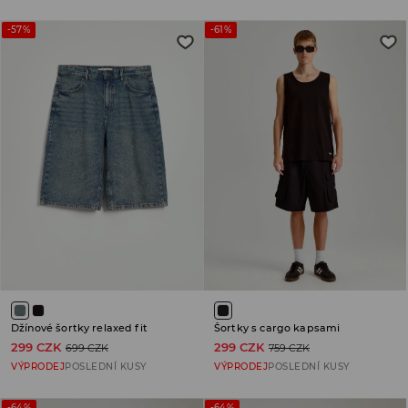
-57%
-61%
Džínové šortky relaxed fit
Šortky s cargo kapsami
299 CZK
299 CZK
699 CZK
759 CZK
VÝPRODEJ
POSLEDNÍ KUSY
VÝPRODEJ
POSLEDNÍ KUSY
-64%
-64%