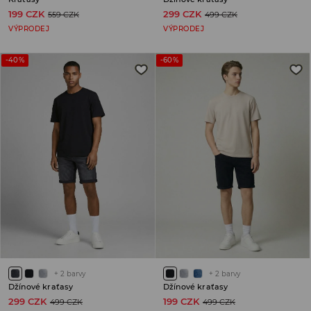
199 CZK
299 CZK
559 CZK
499 CZK
VÝPRODEJ
VÝPRODEJ
-40%
-60%
+
2
barvy
+
2
barvy
Džínové kraťasy
Džínové kraťasy
299 CZK
199 CZK
499 CZK
499 CZK