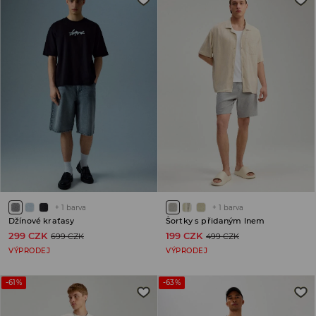
+
1
barva
+
1
barva
Džínové kraťasy
Šortky s přidaným lnem
299 CZK
199 CZK
699 CZK
499 CZK
VÝPRODEJ
VÝPRODEJ
-61%
-63%