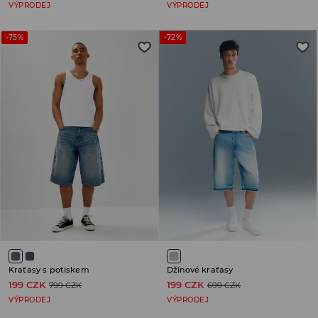
VÝPRODEJ
VÝPRODEJ
-75%
-72%
Kraťasy s potiskem
Džínové kraťasy
199 CZK
199 CZK
799 CZK
699 CZK
VÝPRODEJ
VÝPRODEJ