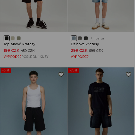
+
1
barva
Teplákové kraťasy
Džínové kraťasy
199 CZK
299 CZK
459 CZK
699 CZK
VÝPRODEJ
POSLEDNÍ KUSY
VÝPRODEJ
-61%
-75%