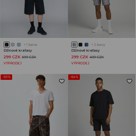
+
1
barva
+
2
barvy
Džínové kraťasy
Džínové kraťasy
299 CZK
299 CZK
699 CZK
499 CZK
VÝPRODEJ
VÝPRODEJ
-50%
-64%