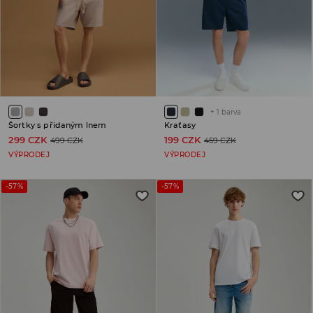
+
1
barva
Šortky s přidaným lnem
Kraťasy
299 CZK
199 CZK
499 CZK
459 CZK
VÝPRODEJ
VÝPRODEJ
-57%
-57%