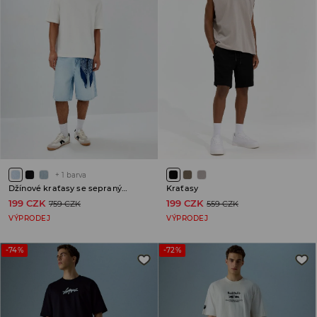
+
1
barva
Džínové kraťasy se sepraným efektem
Kraťasy
199 CZK
199 CZK
759 CZK
559 CZK
VÝPRODEJ
VÝPRODEJ
-74%
-72%