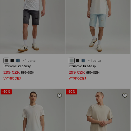
+
1
barva
+
1
barva
Džínové kraťasy
Džínové kraťasy
299 CZK
299 CZK
559 CZK
559 CZK
VÝPRODEJ
VÝPRODEJ
-60%
-60%