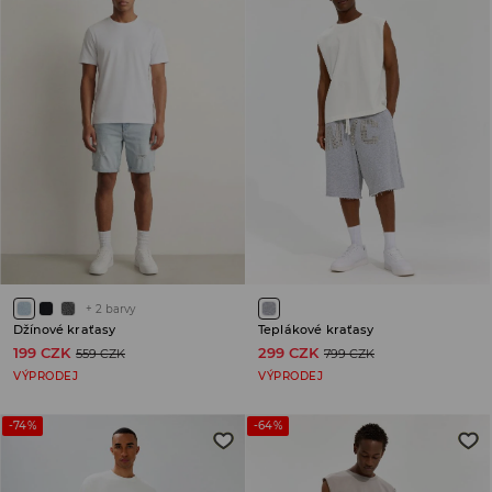
+
2
barvy
Džínové kraťasy
Teplákové kraťasy
199 CZK
299 CZK
559 CZK
799 CZK
VÝPRODEJ
VÝPRODEJ
-74%
-64%