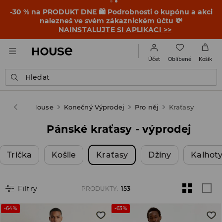
OMG, to je levné! Nech se překvapit – mrkni na nové
ceny v akci KONEČNÝ VÝPRODEJ ➡️
Pro ni
Pro něj
Oblíbené
Účet
Košík
Hledat
House
Konečný Výprodej
Pro něj
Kraťasy
Pánské kraťasy - výprodej
Trička
Košile
Kraťasy
Džíny
Kalhot
Filtry
PRODUKTY
:
153
-64%
-63%