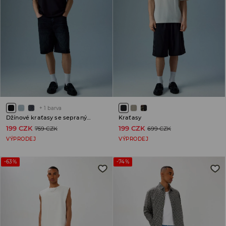
+
1
barva
Džínové kraťasy se sepraným efektem
Kraťasy
199 CZK
199 CZK
759 CZK
699 CZK
VÝPRODEJ
VÝPRODEJ
-63%
-74%