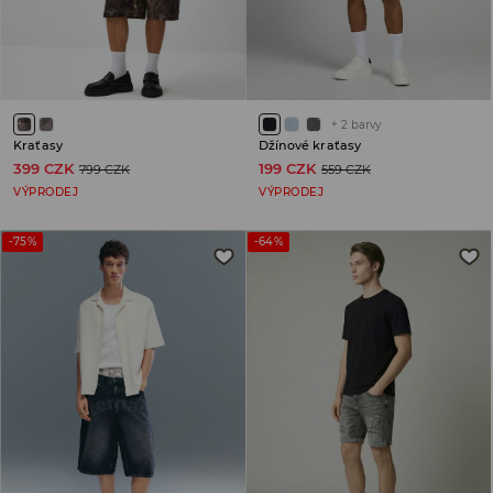
+
2
barvy
Kraťasy
Džínové kraťasy
399 CZK
199 CZK
799 CZK
559 CZK
VÝPRODEJ
VÝPRODEJ
-75%
-64%