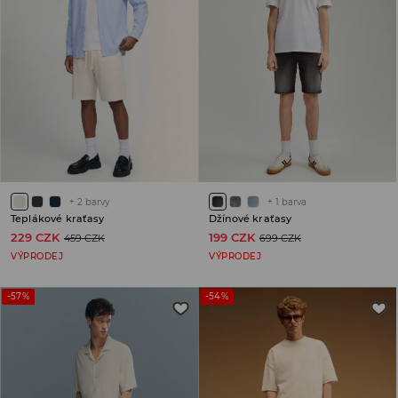
+
2
barvy
+
1
barva
Teplákové kraťasy
Džínové kraťasy
229 CZK
199 CZK
459 CZK
699 CZK
VÝPRODEJ
VÝPRODEJ
-57%
-54%