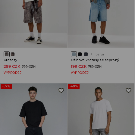
+
1
barva
Kraťasy
Džínové kraťasy se sepraným efektem
299 CZK
199 CZK
799 CZK
759 CZK
VÝPRODEJ
VÝPRODEJ
-57%
-40%