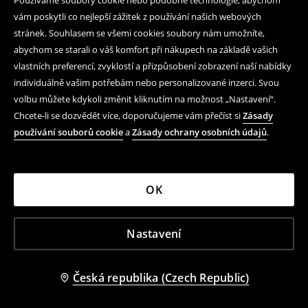
Používáme soubory cookie nebo podobné technologie, abychom
vám poskytli co nejlepší zážitek z používání našich webových
stránek. Souhlasem se všemi cookies soubory nám umožníte,
abychom se starali o váš komfort při nákupech na základě vašich
vlastních preferencí, zvyklostí a přizpůsobení zobrazení naší nabídky
+
3
barvy
+
3
barvy
individuálně vašim potřebám nebo personalizované inzerci. Svou
Džínové kraťasy
Džínové kraťasy
volbu můžete kdykoli změnit kliknutím na možnost „Nastavení“.
299 CZK
299 CZK
499 CZK
499 CZK
Chcete-li se dozvědět více, doporučujeme vám přečíst si
Zásady
VÝPRODEJ
POSLEDNÍ KUSY
VÝPRODEJ
používání souborů cookie
a
Zásady ochrany osobních údajů
.
-64%
-64%
OK
Nastavení
Česká republika (Czech Republic)