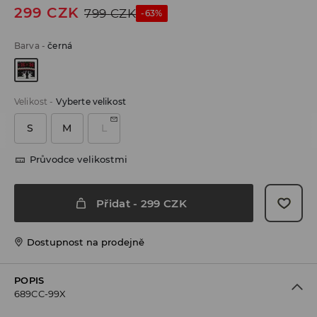
299
CZK
799
CZK
-63%
Barva
-
černá
Velikost
-
Vyberte velikost
S
M
L
Průvodce velikostmi
Přidat
-
299
CZK
Dostupnost na prodejně
POPIS
689CC-99X