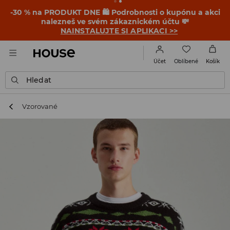
-30 % na PRODUKT DNE 🛍️ Podrobnosti o kupónu a akci
nalezneš ve svém zákaznickém účtu 💸
NAINSTALUJTE SI APLIKACI >>
Oblíbené
Účet
Košík
Hledat
Vzorované