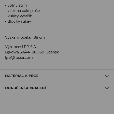
volný střih
vzor na celé ploše
kulatý výstřih
dlouhý rukáv
Výška modela: 188 cm
Výrobce
:
LPP S.A.
Łąkowa 39/44, 80-769 Gdańsk
lpp@lppsa.com
MATERIÁL A PÉČE
DORUČENÍ A VRÁCENÍ
PRVNÍ MATERIÁL
:
72% AKRYL, 3% ELASTAN, 25% POLYESTER
PO PRANÍ VYTVAROVAT A SUŠIT V ROZPROSTŘENÉM STAVU
Zásady pro přepravu
VÝROBEK SE NESMÍ BĚLIT
Odběr v obchodě: