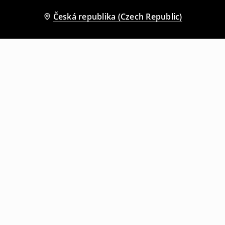
Česká republika (Czech Republic)
Ostatní zákazníci si také vybrali
Vánoční svetr
Sportovní bunda s kapucí