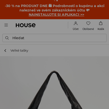
-30 % na PRODUKT DNE 🛍️ Podrobnosti o kupónu a akci
nalezneš ve svém zákaznickém účtu 💸
NAINSTALUJTE SI APLIKACI >>
Oblíbené
Účet
Košík
Hledat
Velké tašky