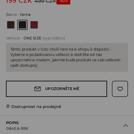
199
CZK
499
CZK
-60%
Barva
-
černá
Velikost
-
ONE SIZE
(vyprodáno)
Tento produkt v tuto chvíli není na e-shopu k dispozici.
Vyberte si požadovanou velikost a obdržíte od nás
upozornění e-mailem, jakmile bude produkt ve vaší velikosti
opět dostupný.
UPOZORNĚTE MĚ
Dostupnost na prodejně
POPIS
084EA-99X