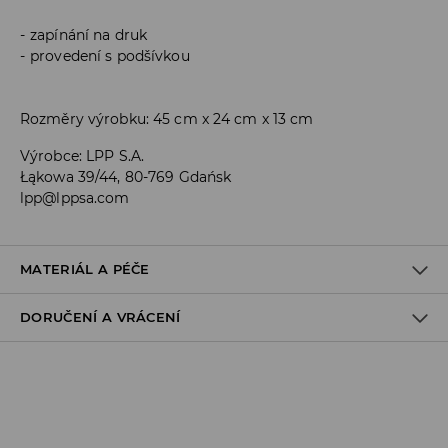
zapínání na druk
provedení s podšívkou
Rozměry výrobku: 45 cm x 24 cm x 13 cm
Výrobce
:
LPP S.A.
Łąkowa 39/44, 80-769 Gdańsk
lpp@lppsa.com
MATERIÁL A PÉČE
DORUČENÍ A VRÁCENÍ
Materiál I
:
100% POLYURETAN
Materiál IІ
:
100% POLYESTER
Zásady pro přepravu
NESMÍ SE PRÁT
Odběr v obchodě:
VÝROBEK SE NESMÍ BĚLIT
DOPRAVA ZDARMA