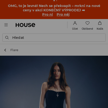
OMG, to je levné! Nech se překvapit – mrkni na nové
ceny v akci KONEČNÝ VÝPRODEJ ➡️
Pro ni
Pro něj
Oblíbené
Účet
Košík
Hledat
Flare