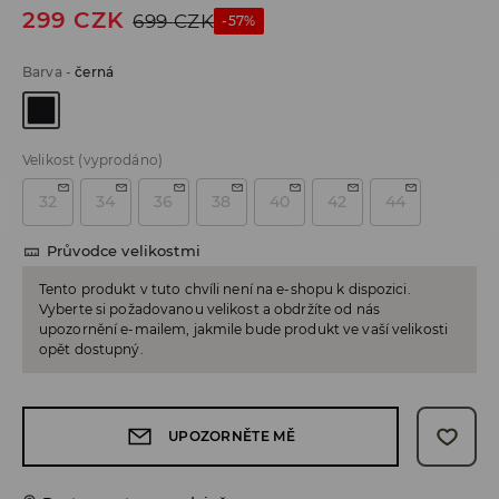
299
CZK
699
CZK
-57%
Barva
-
černá
Velikost
(vyprodáno)
32
34
36
38
40
42
44
Průvodce velikostmi
Tento produkt v tuto chvíli není na e-shopu k dispozici.
Vyberte si požadovanou velikost a obdržíte od nás
upozornění e-mailem, jakmile bude produkt ve vaší velikosti
opět dostupný.
UPOZORNĚTE MĚ