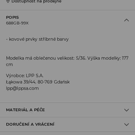
Dostupnost na prodejně
POPIS
688GB-99X
kovové prvky stříbrné barvy
Modelka má oblečenou velikost: S/36. Výška modelky: 177
cm
Výrobce
:
LPP S.A.
Łąkowa 39/44, 80-769 Gdańsk
lpp@lppsa.com
MATERIÁL A PÉČE
DORUČENÍ A VRÁCENÍ
PRVNÍ MATERIÁL
:
73% VISKÓZA, 21% POLYAMID, 3% ELASTAN, 3%
POLYESTER