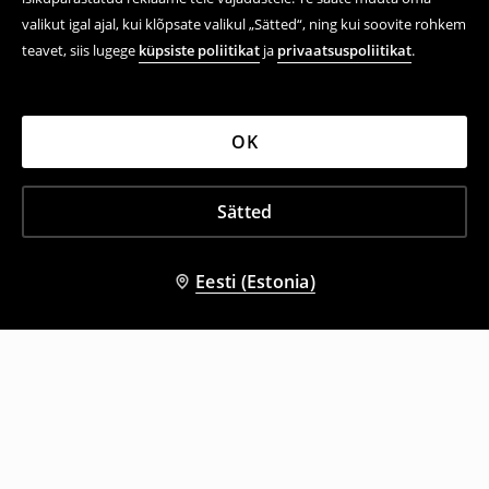
valikut igal ajal, kui klõpsate valikul „Sätted“, ning kui soovite rohkem
teavet, siis lugege
küpsiste poliitikat
ja
privaatsuspoliitikat
.
OK
Sätted
Eesti (Estonia)