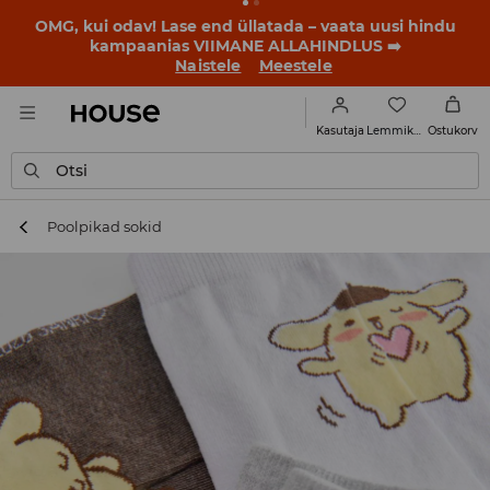
OMG, kui odav! Lase end üllatada – vaata uusi hindu
kampaanias VIIMANE ALLAHINDLUS ➡️
Naistele
Meestele
Lemmikud
Kasutaja
Ostukorv
Otsi
Poolpikad sokid