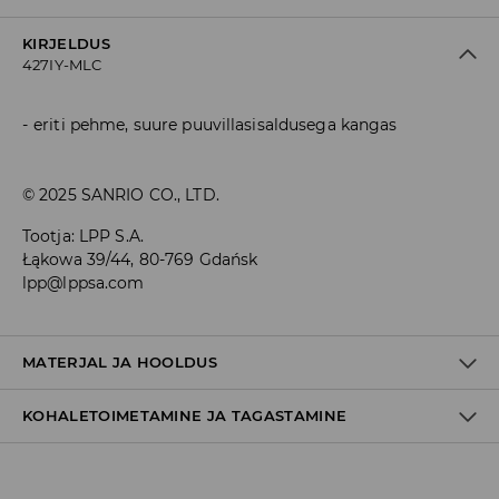
KIRJELDUS
427IY-MLC
eriti pehme, suure puuvillasisaldusega kangas
© 2025 SANRIO CO., LTD.
Tootja
:
LPP S.A.
Łąkowa 39/44, 80-769 Gdańsk
lpp@lppsa.com
MATERJAL JA HOOLDUS
KOHALETOIMETAMINE JA TAGASTAMINE
73% PUUVILL, 25% POLÜAMIID, 2% ELASTAAN
Tarnepoliitika