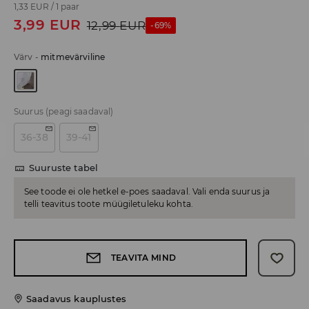
1,33 EUR
/
1 paar
3,99
EUR
12,99
EUR
-69%
Värv
-
mitmevärviline
Suurus
(peagi saadaval)
36-38
39-41
Suuruste tabel
See toode ei ole hetkel e-poes saadaval. Vali enda suurus ja
telli teavitus toote müügiletuleku kohta.
TEAVITA MIND
Saadavus kauplustes