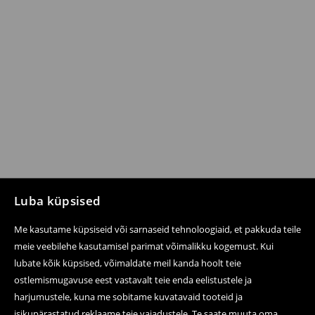
Luba küpsised
Me kasutame küpsiseid või sarnaseid tehnoloogiaid, et pakkuda teile
meie veebilehe kasutamisel parimat võimalikku kogemust. Kui
lubate kõik küpsised, võimaldate meil kanda hoolt teie
ostlemismugavuse eest vastavalt teie enda eelistustele ja
harjumustele, kuna me sobitame kuvatavaid tooteid ja
isikupärastatud reklaame teie vajadustele. Te saate muuta oma