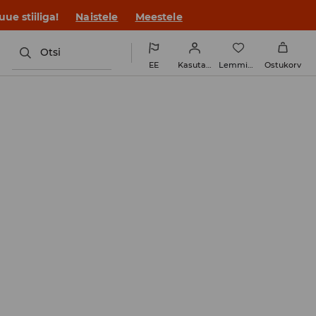
ue stiiliga!
Naistele
Meestele
Otsi
EE
Kasutaja
Lemmikud
Ostukorv