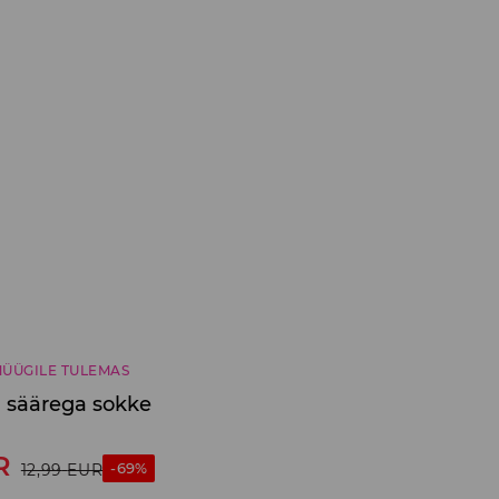
ÜÜGILE TULEMAS
a säärega sokke
R
-69%
12,99
EUR