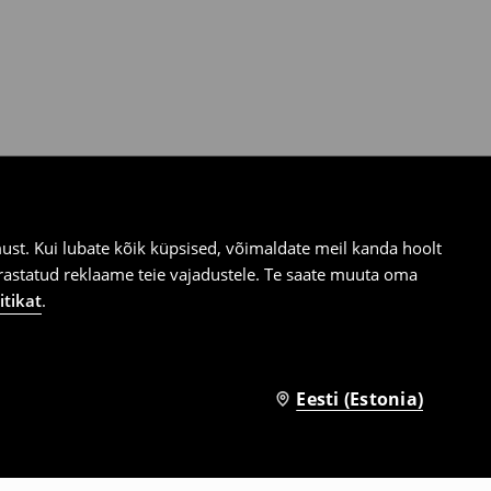
st. Kui lubate kõik küpsised, võimaldate meil kanda hoolt
ärastatud reklaame teie vajadustele. Te saate muuta oma
itikat
.
Eesti (Estonia)