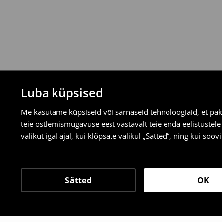
valitud tagastusmeetodite kaudu.
⟶
Tagastuse täpsemad reeglid
Luba küpsised
Me kasutame küpsiseid või sarnaseid tehnoloogiaid, et pak
teie ostlemismugavuse eest vastavalt teie enda eelistustel
valikut igal ajal, kui klõpsate valikul „Sätted“, ning kui soo
Sätted
OK