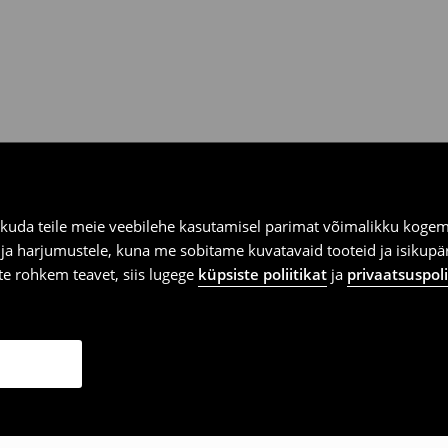
kuda teile meie veebilehe kasutamisel parimat võimalikku kogemu
e ja harjumustele, kuna me sobitame kuvatavaid tooteid ja isikup
vite rohkem teavet, siis lugege
küpsiste poliitikat
ja
privaatsuspoli