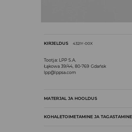
KIRJELDUS
432IY-00X
Tootja
:
LPP S.A.
Łąkowa 39/44, 80-769 Gdańsk
lpp@lppsa.com
MATERJAL JA HOOLDUS
70% PUUVILL, 27% POLÜESTER, 3% ELASTAAN
KOHALETOIMETAMINE JA TAGASTAMIN
Tarnepoliitika