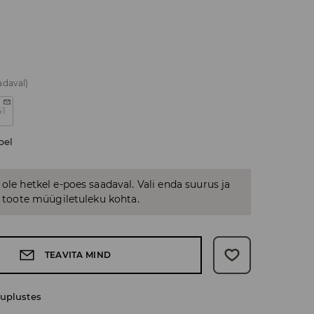
adaval)
41
bel
 ole hetkel e-poes saadaval. Vali enda suurus ja
us toote müügiletuleku kohta.
TEAVITA MIND
uplustes