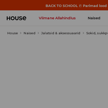
BACK TO SCHOOL
📒
Parimad lood a
Viimane Allahindlus
Naised
House
Naised
Jalatsid & aksessuaarid
Sokid, sukkp