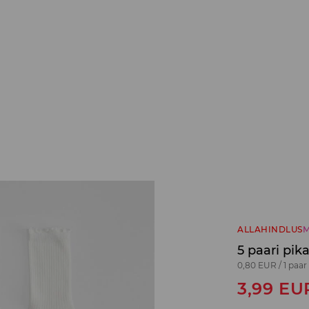
ALLAHINDLUS
M
5 paari pik
0,80 EUR
/
1 paar
3,99
EU