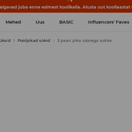
lgavad juba enne esimest koolikella. Alusta uut kooliaastat u
Mehed
Uus
BASIC
Influencers' Faves
üksid
Poolpikad sokid
5 paari pika säärega sokke