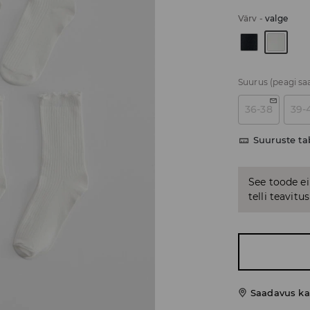
Värv
-
valge
Suurus
(peagi sa
36-38
39-
Suuruste ta
See toode ei
telli teavit
Saadavus ka