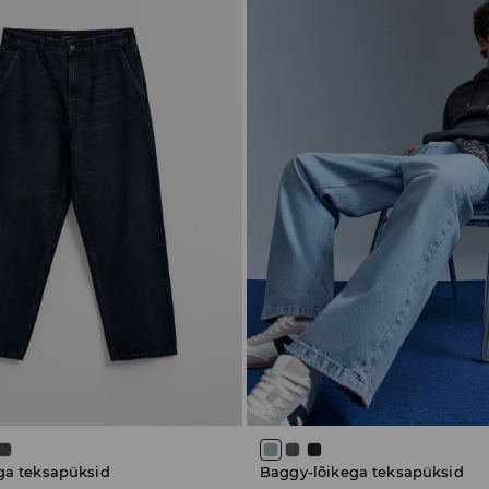
ga teksapüksid
Baggy-lõikega teksapüksid