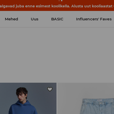
lgavad juba enne esimest koolikella. Alusta uut kooliaastat u
Mehed
Uus
BASIC
Influencers' Faves