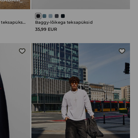
Rebitud palistusega lühikesed teksapüksid
Baggy-lõikega teksapüksid
35,99 EUR