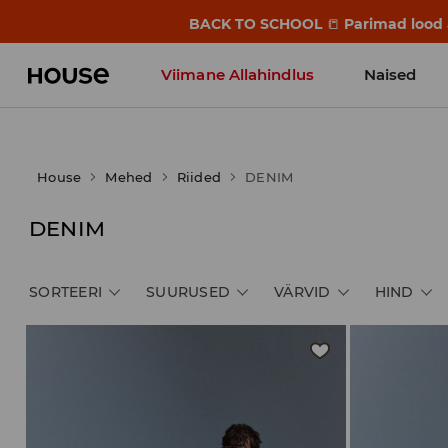
BACK TO SCHOOL
📒
Parimad lood a
Viimane Allahindlus
Naised
House
Mehed
Riided
DENIM
DENIM
SORTEERI
SUURUSED
VÄRVID
HIND