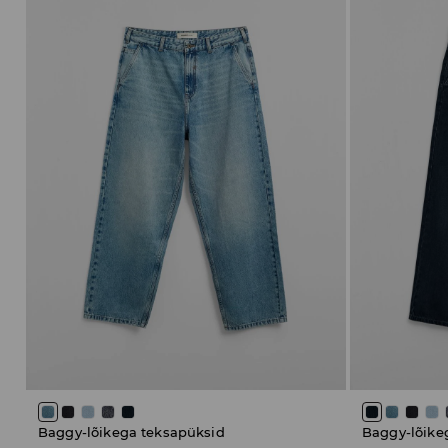
Baggy-lõikega teksapüksid
Baggy-lõike