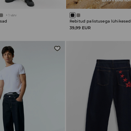
+
1
värv
ksad
39,99 EUR