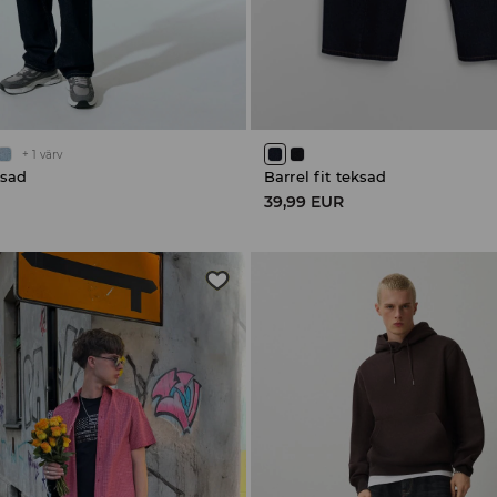
+
1
värv
ksad
Barrel fit teksad
39,99 EUR