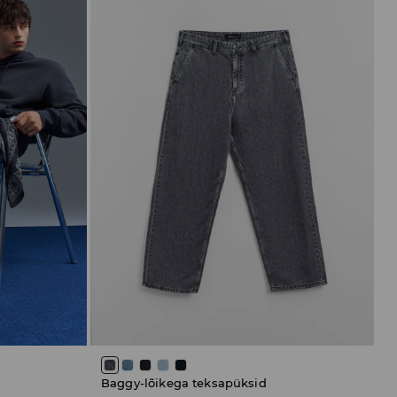
Baggy-lõikega teksapüksid