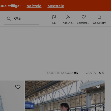
ue stiiliga!
Naistele
Meestele
Otsi
EE
Kasutaja
Lemmikud
Ostukorv
TOODETE KOGUS
:
94
VAATA
:
4
5