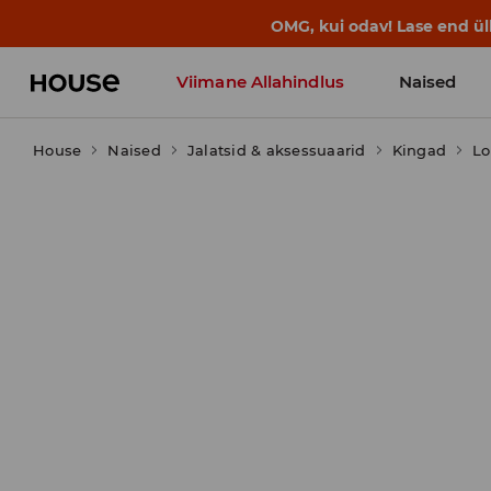
BACK TO SCHOOL
📒
Parimad lood a
Viimane Allahindlus
Naised
House
Naised
Jalatsid & aksessuaarid
Kingad
Lo