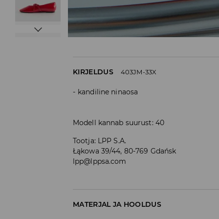
KIRJELDUS
403JM-33X
kandiline ninaosa
Modell kannab suurust: 40
Tootja
:
LPP S.A.
Łąkowa 39/44, 80-769 Gdańsk
lpp@lppsa.com
MATERJAL JA HOOLDUS