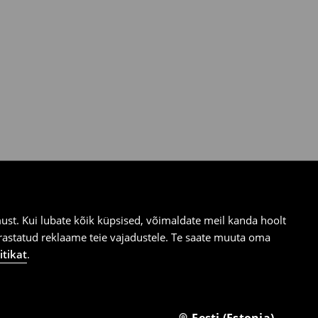
st. Kui lubate kõik küpsised, võimaldate meil kanda hoolt
ärastatud reklaame teie vajadustele. Te saate muuta oma
itikat
.