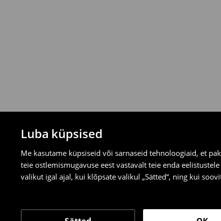
Tagastamispoliitika
Saad tooteid tagastada tasuta 30 päeva j
valitud tagastusmeetodite kaudu.
⟶
Tagastuse täpsemad reeglid
Luba küpsised
Me kasutame küpsiseid või sarnaseid tehnoloogiaid, et pak
teie ostlemismugavuse eest vastavalt teie enda eelistustel
valikut igal ajal, kui klõpsate valikul „Sätted“, ning kui soo