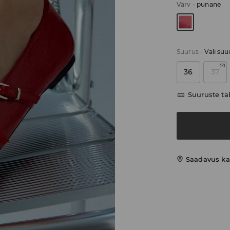
Värv
-
punane
Suurus
-
Vali suu
36
37
Suuruste ta
Saadavus ka