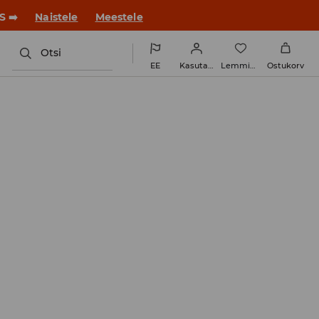
ue stiiliga!
Naistele
Meestele
Otsi
EE
Kasutaja
Lemmikud
Ostukorv