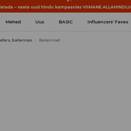
lgavad juba enne esimest koolikella. Alusta uut kooliaastat u
Mehed
Uus
BASIC
Influencers' Faves
afers, ballerinas
Baleriinad