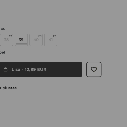
rus
38
39
40
41
bel
Lisa
-
12,99
EUR
uplustes