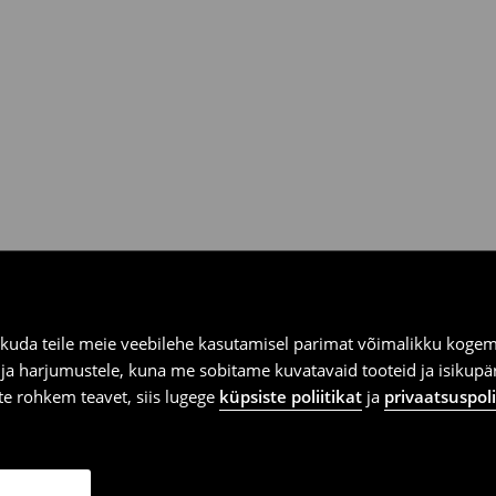
ooksul House kauplustes ja
kuda teile meie veebilehe kasutamisel parimat võimalikku kogemu
e ja harjumustele, kuna me sobitame kuvatavaid tooteid ja isikup
vite rohkem teavet, siis lugege
küpsiste poliitikat
ja
privaatsuspoli