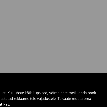
st. Kui lubate kõik küpsised, võimaldate meil kanda hoolt
ärastatud reklaame teie vajadustele. Te saate muuta oma
itikat
.