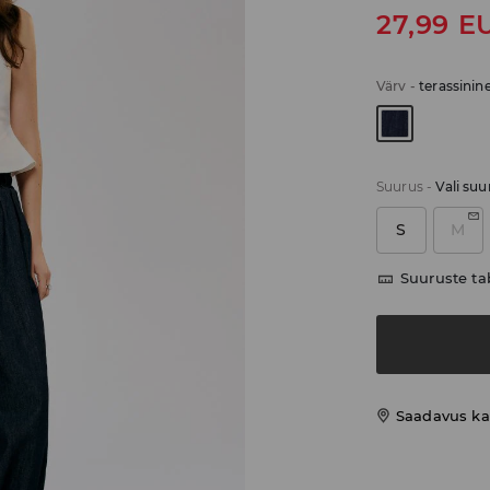
27,99
E
Värv
-
terassinin
Suurus
-
Vali suu
S
M
Suuruste ta
Saadavus ka