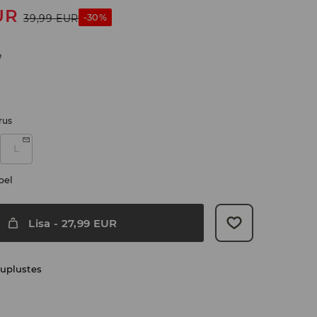
UR
-30%
39,99
EUR
e
rus
L
bel
Lisa
-
27,99
EUR
uplustes