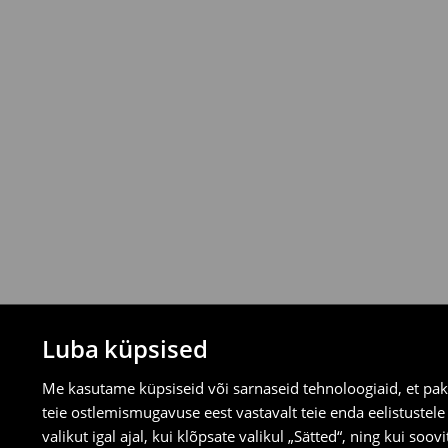
Tagastamispoliitika
Saad tooteid tagastada tasuta 30 päeva j
valitud tagastusmeetodite kaudu.
⟶
Tagastuse täpsemad reeglid
Luba küpsised
Me kasutame küpsiseid või sarnaseid tehnoloogiaid, et pak
teie ostlemismugavuse eest vastavalt teie enda eelistustel
valikut igal ajal, kui klõpsate valikul „Sätted“, ning kui soo