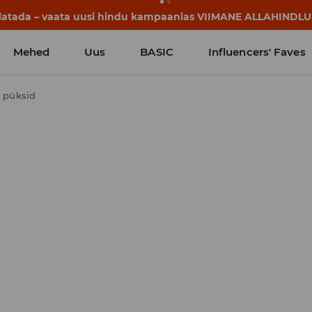
lgavad juba enne esimest koolikella. Alusta uut kooliaastat u
Mehed
Uus
BASIC
Influencers' Faves
t püksid