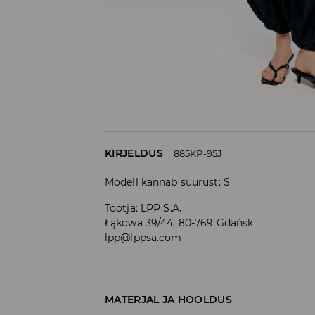
KIRJELDUS
885KP-95J
Modell kannab suurust: S
Tootja
:
LPP S.A.
Łąkowa 39/44, 80-769 Gdańsk
lpp@lppsa.com
MATERJAL JA HOOLDUS