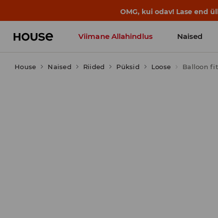
BACK TO SCHOOL
📒
Parimad lood a
Viimane Allahindlus
Naised
House
Naised
Riided
Püksid
Loose
Balloon fi