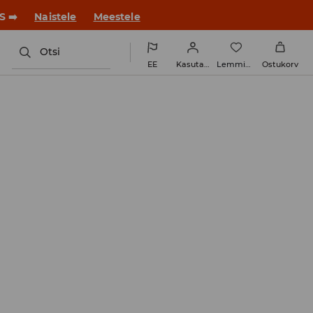
ue stiiliga!
Naistele
Meestele
Otsi
EE
Kasutaja
Lemmikud
Ostukorv