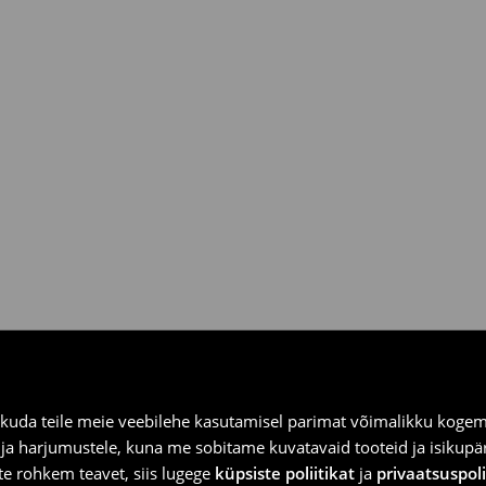
ooksul House kauplustes ja
kuda teile meie veebilehe kasutamisel parimat võimalikku kogemu
e ja harjumustele, kuna me sobitame kuvatavaid tooteid ja isikup
vite rohkem teavet, siis lugege
küpsiste poliitikat
ja
privaatsuspoli