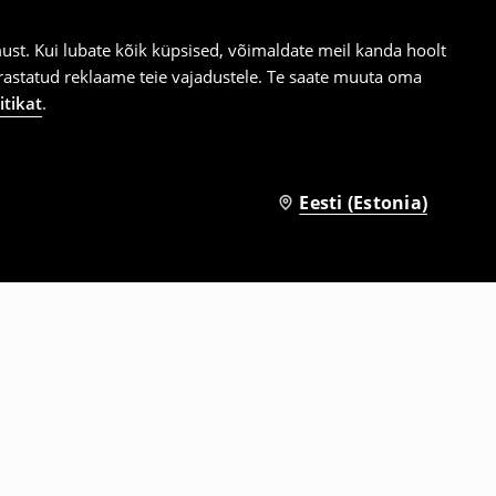
st. Kui lubate kõik küpsised, võimaldate meil kanda hoolt
ärastatud reklaame teie vajadustele. Te saate muuta oma
itikat
.
Eesti (Estonia)