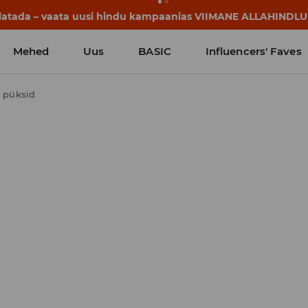
lgavad juba enne esimest koolikella. Alusta uut kooliaastat u
Mehed
Uus
BASIC
Influencers' Faves
t püksid