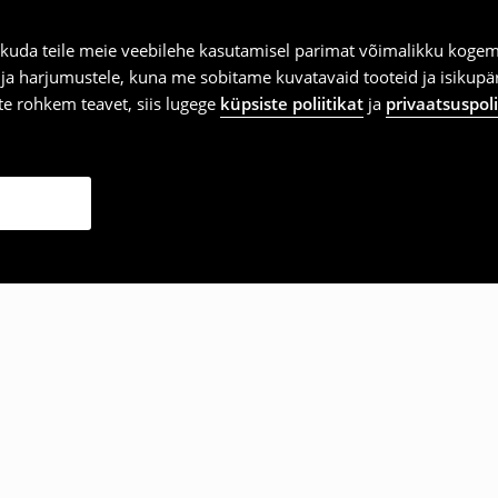
kuda teile meie veebilehe kasutamisel parimat võimalikku kogemu
e ja harjumustele, kuna me sobitame kuvatavaid tooteid ja isikup
vite rohkem teavet, siis lugege
küpsiste poliitikat
ja
privaatsuspoli