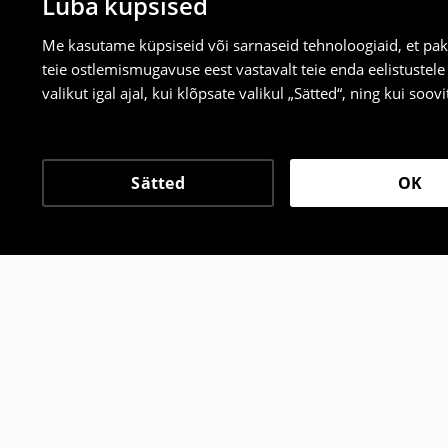
Luba küpsised
Me kasutame küpsiseid või sarnaseid tehnoloogiaid, et pak
teie ostlemismugavuse eest vastavalt teie enda eelistustel
valikut igal ajal, kui klõpsate valikul „Sätted“, ning kui soo
Sätted
OK