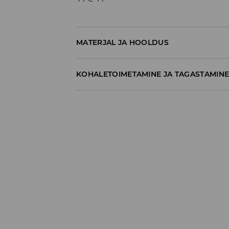
MATERJAL JA HOOLDUS
83% PUUVILL, 17% POLÜAMIID
KOHALETOIMETAMINE JA TAGASTAMIN
Tarnepoliitika
Kättesaamine poest:
tasuta saatmine
3-8 tööpäeva
Kohaletoimetamine DPD pakiautomaat
3,99€
*
3-8 tööpäeva
Kuller DPD (Internetimakse)
5,99€
*
3-8 tööpäeva
Kuller DPD (Tasumine paki kättesaamisel