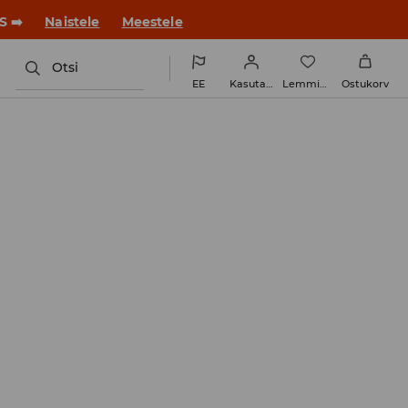
ue stiiliga!
Naistele
Meestele
Otsi
EE
Kasutaja
Lemmikud
Ostukorv