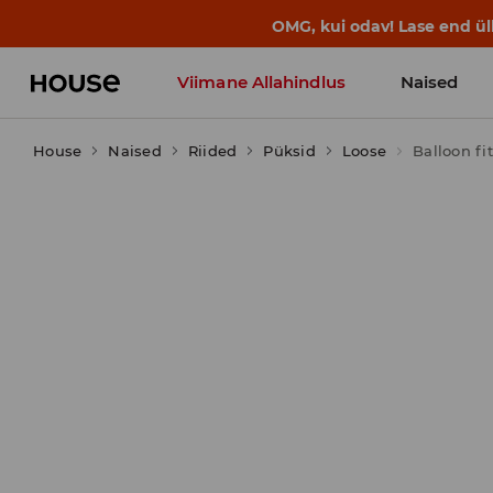
BACK TO SCHOOL
📒
Parimad lood a
Viimane Allahindlus
Naised
House
Naised
Riided
Püksid
Loose
Balloon fi