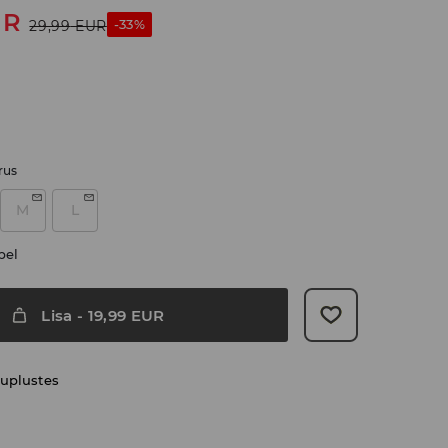
UR
-33%
29,99
EUR
rus
M
L
bel
Lisa
-
19,99
EUR
uplustes