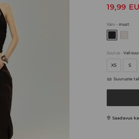
19,99
E
Värv
-
must
Suurus
-
Vali suu
XS
S
Suuruste ta
Saadavus ka