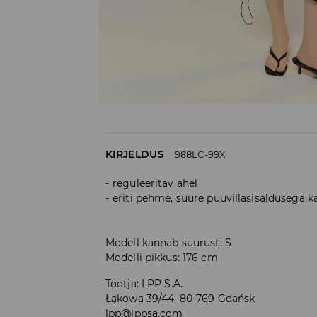
KIRJELDUS
988LC-99X
reguleeritav ahel
eriti pehme, suure puuvillasisaldusega 
Modell kannab suurust: S
Modelli pikkus: 176 cm
Tootja
:
LPP S.A.
Łąkowa 39/44, 80-769 Gdańsk
lpp@lppsa.com