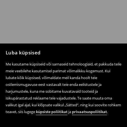
Luba küpsised
Me kasutame küpsiseid või sarnaseid tehnoloogiaid, et pakkuda teile
meie veebilehe kasutamisel parimat võimalikku kogemust. Kui
lubate kõik küpsised, võimaldate meil kanda hoolt teie
ostlemismugavuse eest vastavalt teie enda eelistustele ja
harjumustele, kuna me sobitame kuvatavaid tooteid ja
isikupärastatud reklaame teie vajadustele. Te saate muuta oma
valikut igal ajal, kui klõpsate valikul „Sätted“, ning kui soovite rohkem
teavet, siis lugege
küpsiste poliitikat
ja
privaatsuspoliitikat
.