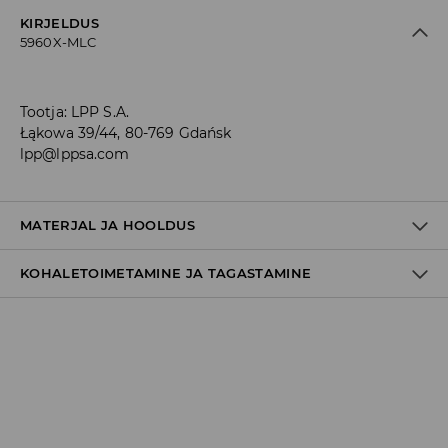
KIRJELDUS
5960X-MLC
Tootja
:
LPP S.A.
Łąkowa 39/44, 80-769 Gdańsk
lpp@lppsa.com
MATERJAL JA HOOLDUS
KOHALETOIMETAMINE JA TAGASTAMINE
Materjal I
:
95% PUUVILL, 5% ELASTAAN
MASINPESU MAKS.TEMP. 30 ° C – TAVAPESU
Tarnepoliitika
MITTE VALGENDADA
Kättesaamine poest:
TRUMMELKUIVATUS KEELATUD
tasuta saatmine
3-8 tööpäeva
MITTE TRIIKIDA
Kohaletoimetamine DPD pakiautomaat