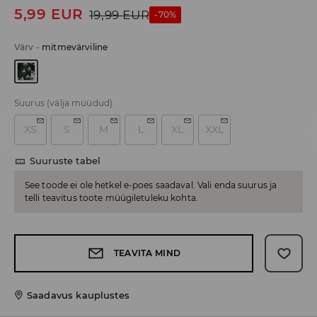
5,99
EUR
19,99
EUR
-70%
Värv
-
mitmevärviline
Suurus
(välja müüdud)
XS
S
M
L
XL
XXL
Suuruste tabel
See toode ei ole hetkel e-poes saadaval. Vali enda suurus ja
telli teavitus toote müügiletuleku kohta.
TEAVITA MIND
Saadavus kauplustes