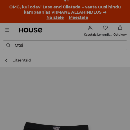
OMG, kui odav! Lase end üllatada – vaata uusi hindu
kampaanias VIIMANE ALLAHINDLUS ➡️
Naistele
Meestele
Lemmikud
Kasutaja
Ostukorv
Otsi
Litsentsid