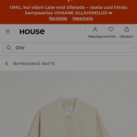
BACK TO SCHOOL
📒
Parimad lood algavad juba enne
esimest koolikella. Alusta uut kooliaastat uue stiiliga!
Naistele
Meestele
Lemmikud
Kasutaja
Ostukorv
Otsi
Bomberjakid, dad fit