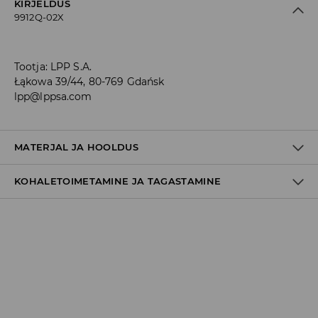
KIRJELDUS
9912Q-02X
Tootja
:
LPP S.A.
Łąkowa 39/44, 80-769 Gdańsk
lpp@lppsa.com
MATERJAL JA HOOLDUS
KOHALETOIMETAMINE JA TAGASTAMINE
Materjal I
:
100% POLÜESTER
Materjal II
:
100% POLÜESTER
Tarnepoliitika
MASINPESU MAKS.TEMP. 30 ° C – ÕRNPESU
Kättesaamine poest:
MITTE VALGENDADA
tasuta saatmine
TRUMMELKUIVATUS KEELATUD
3-8 tööpäeva
Kohaletoimetamine DPD pakiautomaat
MITTE TRIIKIDA
3,99€
*