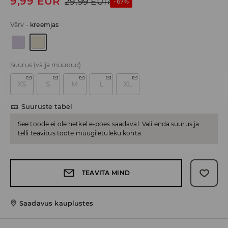
9,99
EUR
29,99
EUR
-67%
Värv
-
kreemjas
Suurus
(välja müüdud)
XS
S
M
L
XL
Suuruste tabel
See toode ei ole hetkel e-poes saadaval. Vali enda suurus ja
telli teavitus toote müügiletuleku kohta.
TEAVITA MIND
Saadavus kauplustes