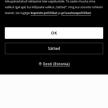
isikupärastatud reklaame teie vajadustele. Te saate muuta oma
valikut igal ajal, kui klõpsate valikul „Sätted“, ning kui soovite rohkem
teavet, siis lugege
küpsiste poliitikat
ja
privaatsuspoliitikat
.
OK
Sätted
Eesti (Estonia)