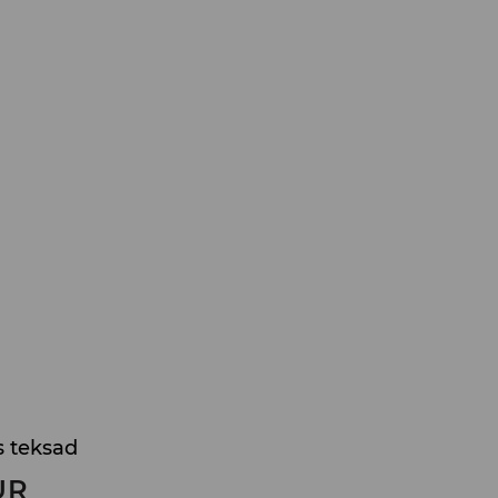
is teksad
UR