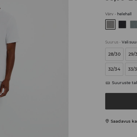
Värv
-
helehall
Suurus
-
Vali suu
28/30
29/
32/34
33/
Suuruste ta
Saadavus ka