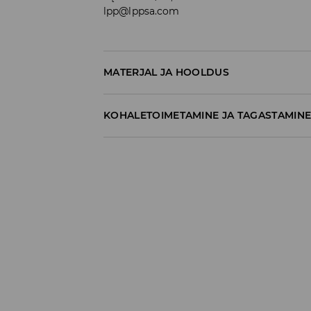
lpp@lppsa.com
MATERJAL JA HOOLDUS
KOHALETOIMETAMINE JA TAGASTAMIN
Tarnepoliitika
Kättesaamine poest:
tasuta saatmine
3-8 tööpäeva
Kohaletoimetamine DPD pakiautomaat
3,99€
*
3-8 tööpäeva
Kuller DPD (Internetimakse)
5,99€
*
3-8 tööpäeva