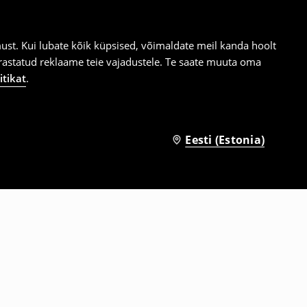
st. Kui lubate kõik küpsised, võimaldate meil kanda hoolt
ärastatud reklaame teie vajadustele. Te saate muuta oma
itikat
.
Eesti (Estonia)