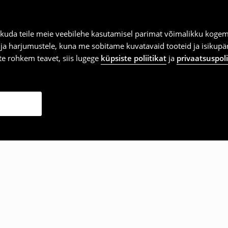
kuda teile meie veebilehe kasutamisel parimat võimalikku kogemu
e ja harjumustele, kuna me sobitame kuvatavaid tooteid ja isikup
vite rohkem teavet, siis lugege
küpsiste poliitikat
ja
privaatsuspoli