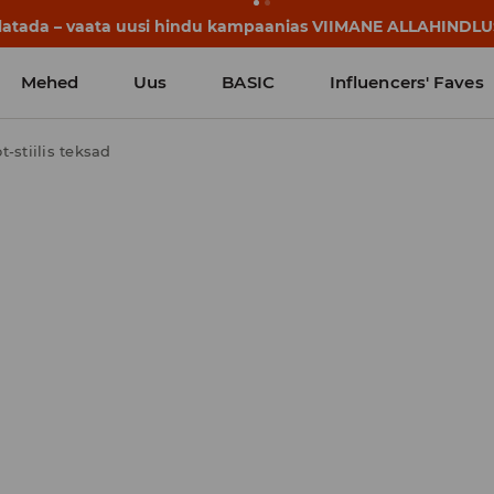
llatada – vaata uusi hindu kampaanias VIIMANE ALLAHINDLU
Mehed
Uus
BASIC
Influencers' Faves
t-stiilis teksad