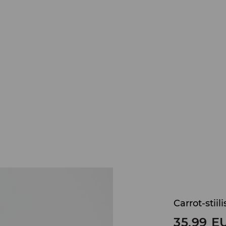
Carrot-stiil
35,99
E