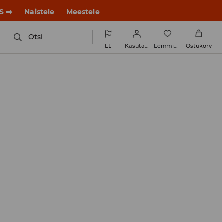
S ➡️
Naistele
Meestele
Otsi
EE
Kasutaja
Lemmikud
Ostukorv