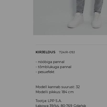
KIRJELDUS
724IR-09J
nööbiga pannal
tõmblukuga pannal
pesuefekt
Modell kannab suurust: 32
Modelli pikkus: 184 cm
Tootja
:
LPP S.A.
Łąkowa 39/44, 80-769 Gdańsk