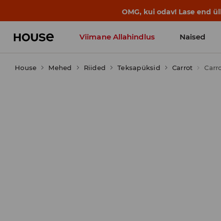
OMG, kui odav! Lase end ü
Viimane Allahindlus
Naised
House
Mehed
Riided
Teksapüksid
Carrot
Carro