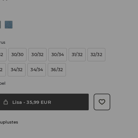
rus
32
30/30
30/32
30/34
31/32
32/32
32
34/32
34/34
36/32
bel
Lisa
-
35,99
EUR
uplustes