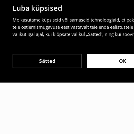
Luba küpsised
Me kasutame küpsiseid või sarnaseid tehnoloogiaid, et pak
teie ostlemismugavuse eest vastavalt teie enda eelistustel
valikut igal ajal, kui klõpsate valikul „Sätted“, ning kui soo
Sätted
OK