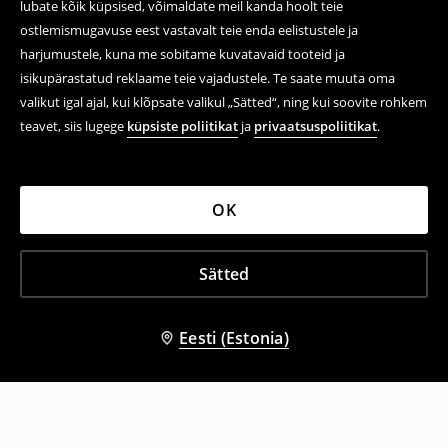
lubate kõik küpsised, võimaldate meil kanda hoolt teie
ostlemismugavuse eest vastavalt teie enda eelistustele ja
harjumustele, kuna me sobitame kuvatavaid tooteid ja
isikupärastatud reklaame teie vajadustele. Te saate muuta oma
valikut igal ajal, kui klõpsate valikul „Sätted“, ning kui soovite rohkem
teavet, siis lugege
küpsiste poliitikat
ja
privaatsuspoliitikat
.
OK
Sätted
Eesti (Estonia)