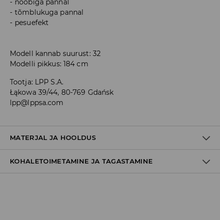
nööbiga pannal
tõmblukuga pannal
pesuefekt
Modell kannab suurust: 32
Modelli pikkus: 184 cm
Tootja
:
LPP S.A.
Łąkowa 39/44, 80-769 Gdańsk
lpp@lppsa.com
MATERJAL JA HOOLDUS
KOHALETOIMETAMINE JA TAGASTAMINE
Tarnepoliitika
Kättesaamine poest: