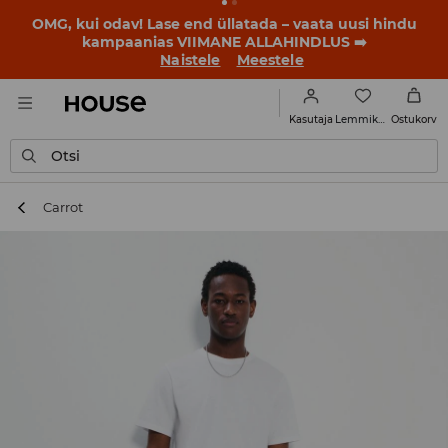
OMG, kui odav! Lase end üllatada – vaata uusi hindu
kampaanias VIIMANE ALLAHINDLUS ➡️
Naistele
Meestele
Lemmikud
Kasutaja
Ostukorv
Otsi
Carrot