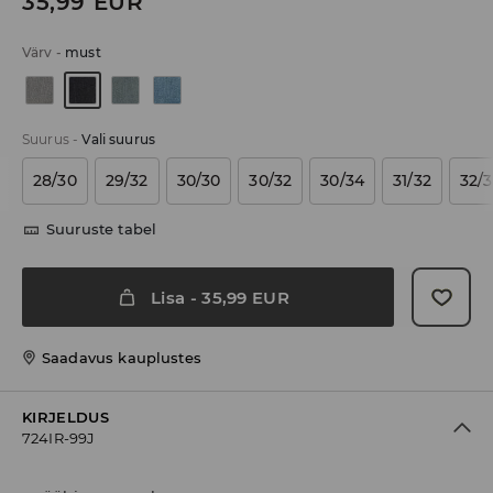
35,99
EUR
Värv
-
must
Suurus
-
Vali suurus
28/30
29/32
30/30
30/32
30/34
31/32
32/
Suuruste tabel
Lisa
-
35,99
EUR
Saadavus kauplustes
KIRJELDUS
724IR-99J