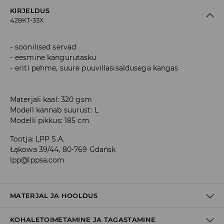
KIRJELDUS
428KT-33X
soonilised servad
eesmine kängurutasku
eriti pehme, suure puuvillasisaldusega kangas
Materjali kaal: 320 gsm
Modell kannab suurust: L
Modelli pikkus: 185 cm
Tootja
:
LPP S.A.
Łąkowa 39/44, 80-769 Gdańsk
lpp@lppsa.com
MATERJAL JA HOOLDUS
KOHALETOIMETAMINE JA TAGASTAMINE
60% PUUVILL, 40% POLÜESTER