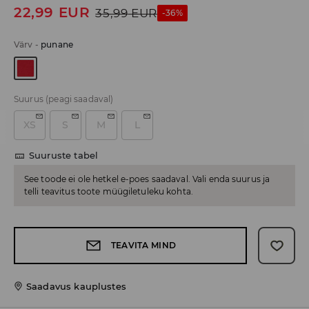
22,99
EUR
35,99
EUR
-36%
Värv
-
punane
Suurus
(peagi saadaval)
XS
S
M
L
Suuruste tabel
See toode ei ole hetkel e-poes saadaval. Vali enda suurus ja
telli teavitus toote müügiletuleku kohta.
TEAVITA MIND
Saadavus kauplustes