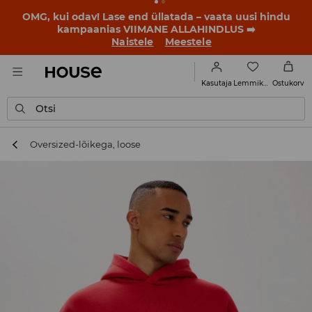
OMG, kui odav! Lase end üllatada – vaata uusi hindu
kampaanias VIIMANE ALLAHINDLUS ➡️
Naistele
Meestele
Lemmikud
Kasutaja
Ostukorv
Otsi
Oversized-lõikega, loose