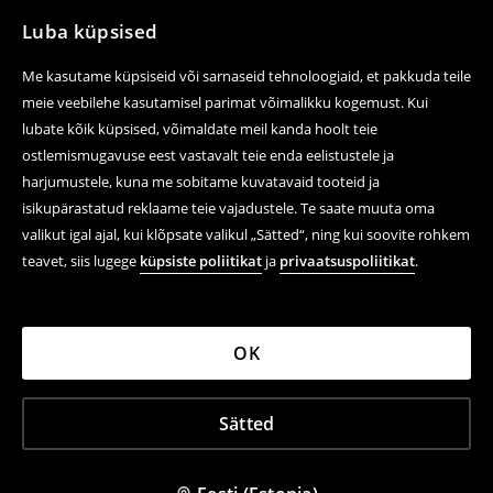
Luba küpsised
Me kasutame küpsiseid või sarnaseid tehnoloogiaid, et pakkuda teile
meie veebilehe kasutamisel parimat võimalikku kogemust. Kui
lubate kõik küpsised, võimaldate meil kanda hoolt teie
ostlemismugavuse eest vastavalt teie enda eelistustele ja
harjumustele, kuna me sobitame kuvatavaid tooteid ja
isikupärastatud reklaame teie vajadustele. Te saate muuta oma
valikut igal ajal, kui klõpsate valikul „Sätted“, ning kui soovite rohkem
teavet, siis lugege
küpsiste poliitikat
ja
privaatsuspoliitikat
.
OK
Sätted