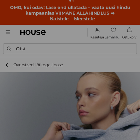
OMG, kui odav! Lase end üllatada – vaata uusi hindu
kampaanias VIIMANE ALLAHINDLUS ➡️
Naistele
Meestele
Lemmikud
Kasutaja
Ostukorv
Otsi
Oversized-lõikega, loose