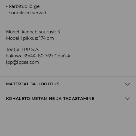
kärbitud lõige
soonilised servad
Modell kannab suurust: S
Modelli pikkus: 174 cm
Tootja
:
LPP S.A.
Łąkowa 39/44, 80-769 Gdańsk
lpp@lppsa.com
MATERJAL JA HOOLDUS
KOHALETOIMETAMINE JA TAGASTAMINE
60% PUUVILL, 40% POLÜESTER
Tarnepoliitika
Kättesaamine poest:
tasuta saatmine