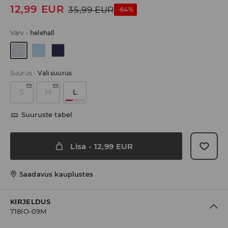
12,99
EUR
35,99
EUR
-64%
Värv
-
helehall
Suurus
-
Vali suurus
S
M
L
Suuruste tabel
Lisa
-
12,99
EUR
Saadavus kauplustes
KIRJELDUS
718IO-09M