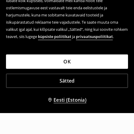
lubate kõik küpsised, võimaldate meil kanda hoolt teie
ostlemismugavuse eest vastavalt teie enda eelistustele ja
harjumustele, kuna me sobitame kuvatavaid tooteid ja
isikupärastatud reklaame teie vajadustele. Te saate muuta oma
valikut igal ajal, kui klõpsate valikul „Sätted“, ning kui soovite rohkem
teavet, siis lugege
küpsiste poliitikat
ja
privaatsuspoliitikat
.
OK
Sätted
Eesti (Estonia)