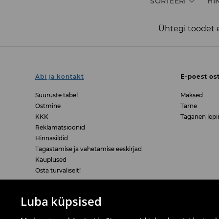
SORTEERI
HI
Ühtegi toodet e
Abi ja kontakt
E-poest os
Suuruste tabel
Maksed
Ostmine
Tarne
KKK
Taganen lepi
Reklamatsioonid
Hinnasildid
Tagastamise ja vahetamise eeskirjad
Kauplused
Osta turvaliselt!
Õiguslikud küsimused
LPP
Luba küpsised
Tagastused
Meist