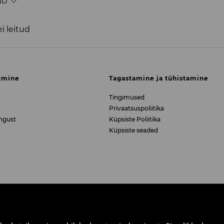
ND
i leitud
tmine
Tagastamine ja tühistamine
Tingimused
Privaatsuspoliitika
ngust
Küpsiste Poliitika
Küpsiste seaded