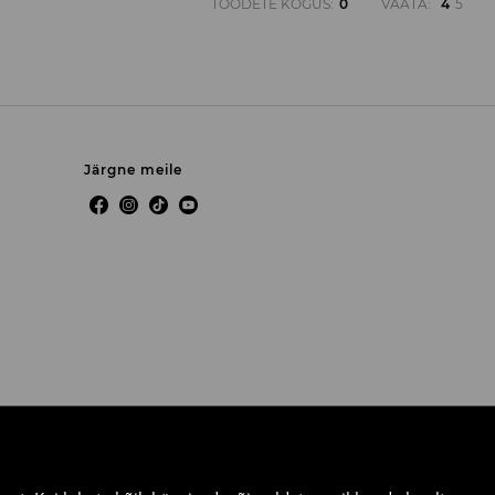
TOODETE KOGUS
:
0
VAATA
:
4
5
Järgne meile