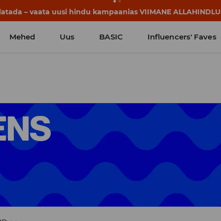
llatada – vaata uusi hindu kampaanias VIIMANE ALLAHINDLU
Mehed
Uus
BASIC
Influencers' Faves