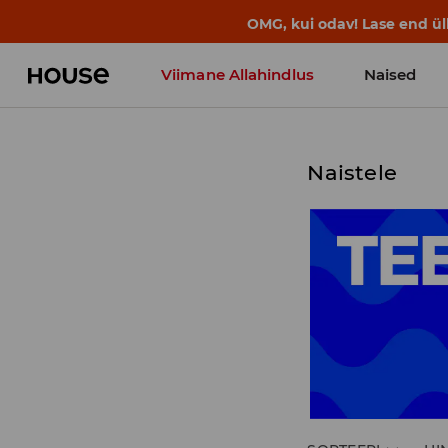
OMG, kui odav! Lase end ü
Viimane Allahindlus
Naised
Naistele