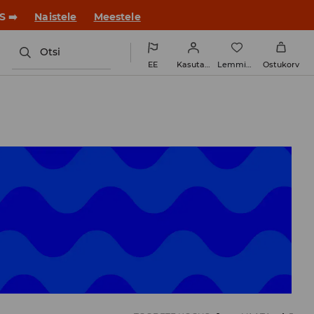
S ➡️
Naistele
Meestele
Otsi
EE
Kasutaja
Lemmikud
Ostukorv