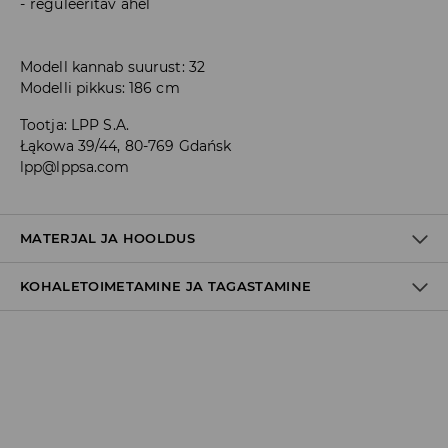
reguleeritav ahel
Modell kannab suurust: 32
Modelli pikkus: 186 cm
Tootja
:
LPP S.A.
Łąkowa 39/44, 80-769 Gdańsk
lpp@lppsa.com
MATERJAL JA HOOLDUS
KOHALETOIMETAMINE JA TAGASTAMINE
89% PUUVILL, 10% POLÜESTER, 1% ELASTAAN
Tarnepoliitika
Kättesaamine poest:
tasuta saatmine
3-8 tööpäeva