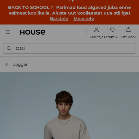
BACK TO SCHOOL
📒
Parimad lood algavad juba enne
esimest koolikella. Alusta uut kooliaastat uue stiiliga!
Naistele
Meestele
Lemmikud
Kasutaja
Ostukorv
Otsi
Jogger