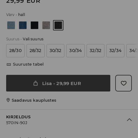
29,99
EUR
Värv
-
hall
Suurus
-
Vali suurus
28/30
28/32
30/32
30/34
32/32
32/34
34/
Suuruste tabel
Lisa
-
29,99
EUR
Saadavus kauplustes
KIRJELDUS
570IN-90J