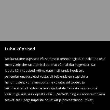
Luba küpsised
Me kasutame küpsiseid või sarnaseid tehnoloogiaid, et pakkuda teile
meie veebilehe kasutamisel parimat võimalikku kogemust. Kui
lubate kõik küpsised, võimaldate meil kanda hoolt teie
ostlemismugavuse eest vastavalt teie enda eelistustele ja
harjumustele, kuna me sobitame kuvatavaid tooteid ja
isikupärastatud reklaame teie vajadustele. Te saate muuta oma
valikut igal ajal, kui klõpsate valikul „Sätted“, ning kui soovite rohkem
teavet, siis lugege
küpsiste poliitikat
ja
privaatsuspoliitikat
.