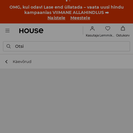
BACK TO SCHOOL
📒
Parimad lood algavad juba enne
esimest koolikella. Alusta uut kooliaastat uue stiiliga!
Naistele
Meestele
Lemmikud
Kasutaja
Ostukorv
Otsi
Käevõrud