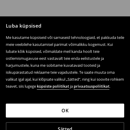
Luba küpsised
Me kasutame küpsiseid või sarnaseid tehnoloogiaid, et pakkuda teile
meie veebilehe kasutamisel parimat võimalikku kogemust. Kui
lubate kõik küpsised, võimaldate meil kanda hoolt teie
ostlemismugavuse eest vastavalt teie enda eelistustele ja
harjumustele, kuna me sobitame kuvatavaid tooteid ja
isikupärastatud reklaame teie vajadustele. Te saate muuta oma
valikut igal ajal, kui klõpsate valikul „Sätted“, ning kui soovite rohkem
teavet, siis lugege
küpsiste poliitikat
ja
privaatsuspoliitikat
.
OK
Sätted