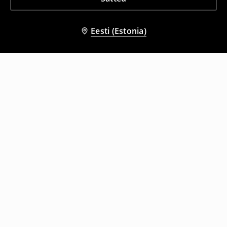
Eesti (Estonia)
Teised kliendid valisid ka