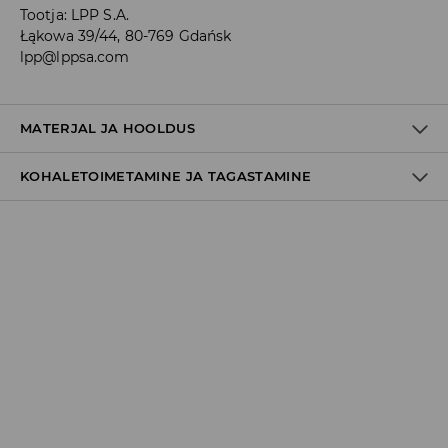
Tootja
:
LPP S.A.
Łąkowa 39/44, 80-769 Gdańsk
lpp@lppsa.com
MATERJAL JA HOOLDUS
KOHALETOIMETAMINE JA TAGASTAMINE
Materjal I
:
100% TAASTATUD KIVI
Tarnepoliitika
Kättesaamine poest:
tasuta saatmine
3-8 tööpäeva
Kohaletoimetamine DPD pakiautomaat
3,99€
*
3-8 tööpäeva
Kuller DPD (Internetimakse)
5,99€
*
3-8 tööpäeva