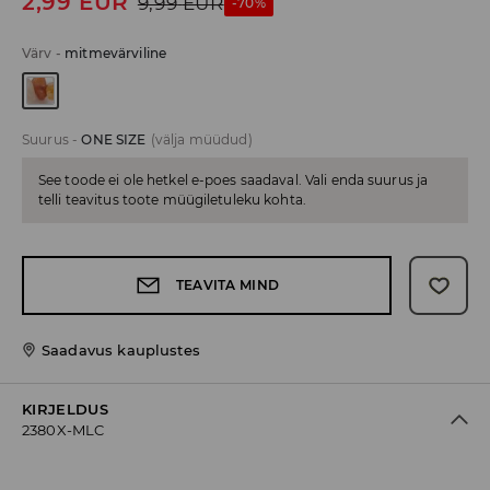
2,99
EUR
9,99
EUR
-70%
Värv
-
mitmevärviline
Suurus
-
ONE SIZE
(välja müüdud)
See toode ei ole hetkel e-poes saadaval. Vali enda suurus ja
telli teavitus toote müügiletuleku kohta.
TEAVITA MIND
Saadavus kauplustes
KIRJELDUS
2380X-MLC