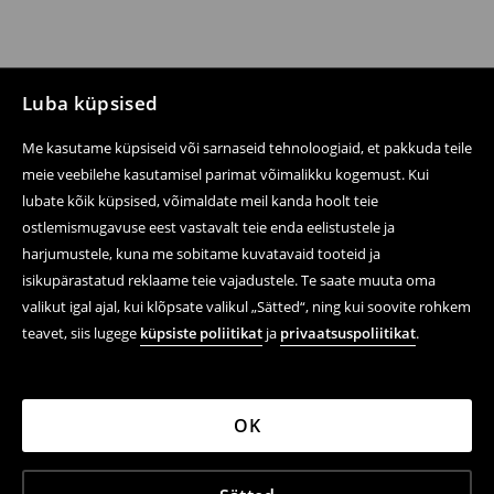
Luba küpsised
Me kasutame küpsiseid või sarnaseid tehnoloogiaid, et pakkuda teile
meie veebilehe kasutamisel parimat võimalikku kogemust. Kui
lubate kõik küpsised, võimaldate meil kanda hoolt teie
ostlemismugavuse eest vastavalt teie enda eelistustele ja
harjumustele, kuna me sobitame kuvatavaid tooteid ja
isikupärastatud reklaame teie vajadustele. Te saate muuta oma
valikut igal ajal, kui klõpsate valikul „Sätted“, ning kui soovite rohkem
teavet, siis lugege
küpsiste poliitikat
ja
privaatsuspoliitikat
.
OK