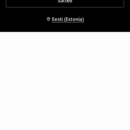
Sätted
Eesti (Estonia)
Teised kliendid valisid ka