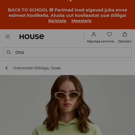
BACK TO SCHOOL 🎒 Parimad lood algavad juba enne
esimest koolikella. Alusta uut kooliaastat uue stiiliga!
Naistele
Meestele
Lemmikud
Kasutaja
Ostukorv
Otsi
Oversized-lõikega, loose