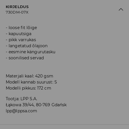
KIRJELDUS
730DM-07X
loose fit lõige
kapuutsiga
pikk varrukas
langetatud õlajoon
eesmine kängurutasku
soonilised servad
Materjali kaal: 420 gsm
Modell kannab suurust: S
Modelli pikkus: 172 cm
Tootja
:
LPP S.A.
Łąkowa 39/44, 80-769 Gdańsk
lpp@lppsa.com