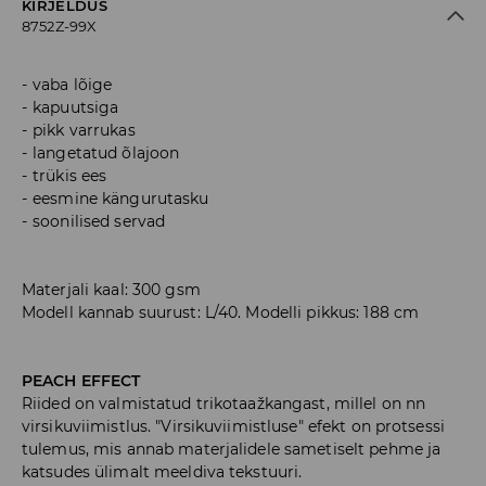
KIRJELDUS
8752Z-99X
vaba lõige
kapuutsiga
pikk varrukas
langetatud õlajoon
trükis ees
eesmine kängurutasku
soonilised servad
Materjali kaal: 300 gsm
Modell kannab suurust: L/40. Modelli pikkus: 188 cm
PEACH EFFECT
Riided on valmistatud trikotaažkangast, millel on nn
virsikuviimistlus. "Virsikuviimistluse" efekt on protsessi
tulemus, mis annab materjalidele sametiselt pehme ja
katsudes ülimalt meeldiva tekstuuri.