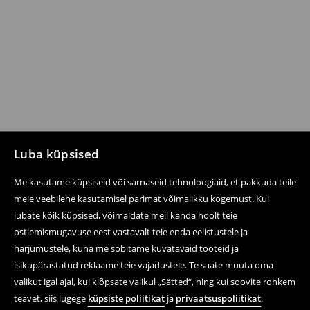
Luba küpsised
Me kasutame küpsiseid või sarnaseid tehnoloogiaid, et pakkuda teile
meie veebilehe kasutamisel parimat võimalikku kogemust. Kui
lubate kõik küpsised, võimaldate meil kanda hoolt teie
ostlemismugavuse eest vastavalt teie enda eelistustele ja
harjumustele, kuna me sobitame kuvatavaid tooteid ja
isikupärastatud reklaame teie vajadustele. Te saate muuta oma
valikut igal ajal, kui klõpsate valikul „Sätted“, ning kui soovite rohkem
teavet, siis lugege
küpsiste poliitikat
ja
privaatsuspoliitikat
.