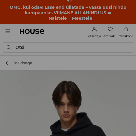
OMG, kui odav! Lase end üllatada – vaata uusi hindu
kampaanias VIIMANE ALLAHINDLUS ➡️
Naistele
Meestele
Lemmikud
Kasutaja
Ostukorv
Otsi
Trükisega