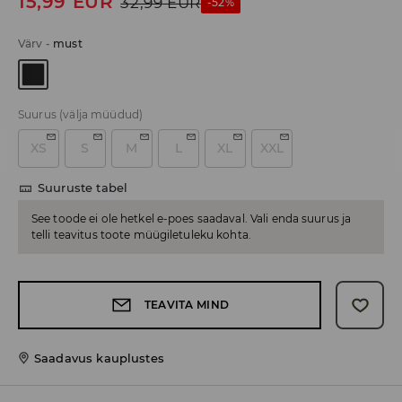
15,99
EUR
32,99
EUR
-52%
Värv
-
must
Suurus
(välja müüdud)
XS
S
M
L
XL
XXL
Suuruste tabel
See toode ei ole hetkel e-poes saadaval. Vali enda suurus ja
telli teavitus toote müügiletuleku kohta.
TEAVITA MIND
Saadavus kauplustes