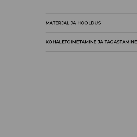
MATERJAL JA HOOLDUS
100% PUUVILL
KOHALETOIMETAMINE JA TAGASTAMIN
Tarnepoliitika
Kättesaamine poest:
tasuta saatmine
3-8 tööpäeva
Kohaletoimetamine DPD pakiautomaat
3,99€
*
3-8 tööpäeva
Kuller DPD (Internetimakse)
5,99€
*
3-8 tööpäeva
Kuller DPD (Tasumine paki kättesaamisel
6,99€
*