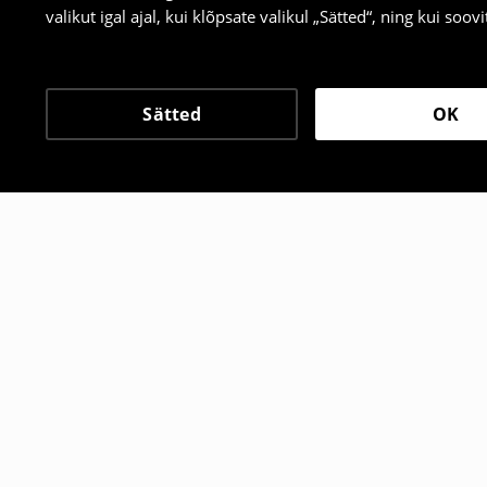
valikut igal ajal, kui klõpsate valikul „Sätted“, ning kui soo
Sätted
OK
Teised kliendid valisid 