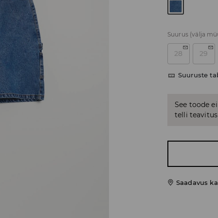
Suurus
(välja m
28
29
Suuruste ta
See toode ei
telli teavit
Saadavus ka