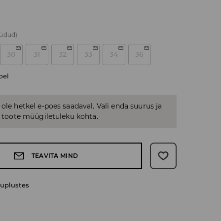
üüdud)
30
31
32
33
34
36
bel
 ole hetkel e-poes saadaval. Vali enda suurus ja
us toote müügiletuleku kohta.
TEAVITA MIND
uplustes