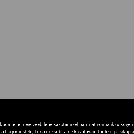
asuta saatmine
ooksul House kauplustes ja
kuda teile meie veebilehe kasutamisel parimat võimalikku kogemu
e ja harjumustele, kuna me sobitame kuvatavaid tooteid ja isikup