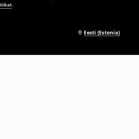
itikat
.
Eesti (Estonia)