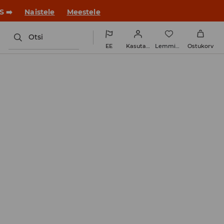
S ➡️
Naistele
Meestele
Otsi
EE
Kasutaja
Lemmikud
Ostukorv