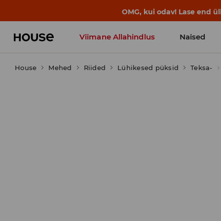
OMG, kui odav! Lase end ü
Viimane Allahindlus
Naised
House
Mehed
Riided
Lühikesed püksid
Teksa-