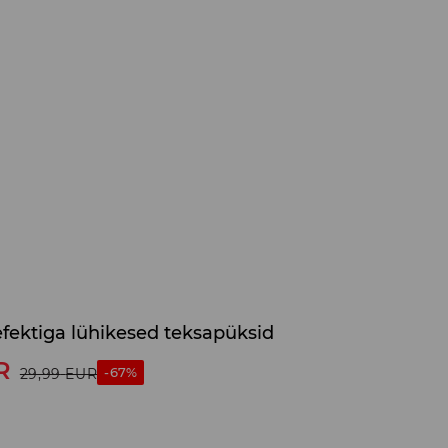
fektiga lühikesed teksapüksid
R
-67%
29,99
EUR