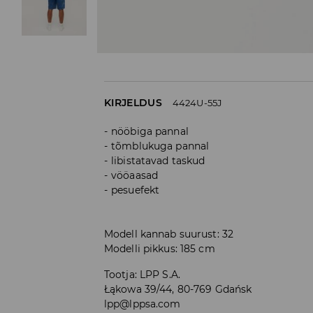
KIRJELDUS
4424U-55J
nööbiga pannal
tõmblukuga pannal
libistatavad taskud
vööaasad
pesuefekt
Modell kannab suurust: 32
Modelli pikkus: 185 cm
Tootja
:
LPP S.A.
Łąkowa 39/44, 80-769 Gdańsk
lpp@lppsa.com