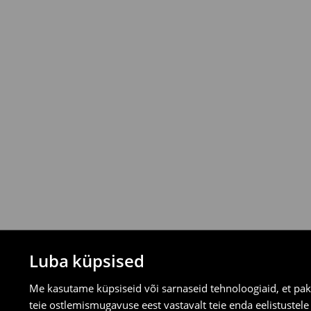
3-8 tööpäeva
* Tellimused väärtuses vähemalt 39 EUR
t
⟶
Uuri rohkem
Tagastamispoliitika
Saad tooteid tagastada tasuta 30 päeva j
valitud tagastusmeetodite kaudu.
⟶
Tagastuse täpsemad reeglid
Luba küpsised
Me kasutame küpsiseid või sarnaseid tehnoloogiaid, et pak
teie ostlemismugavuse eest vastavalt teie enda eelistustel