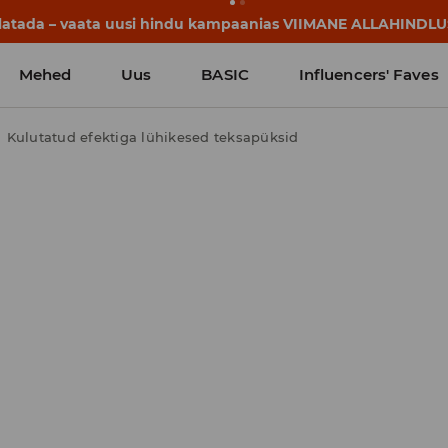
llatada – vaata uusi hindu kampaanias VIIMANE ALLAHINDLU
Mehed
Uus
BASIC
Influencers' Faves
Kulutatud efektiga lühikesed teksapüksid