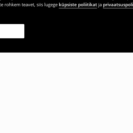
vite rohkem teavet, siis lugege
küpsiste poliitikat
ja
privaatsuspoli
ka