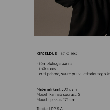
KIRJELDUS
621KJ-99X
tõmblukuga pannal
trükis ees
eriti pehme, suure puuvillasisaldusega 
Materjali kaal: 300 gsm
Modell kannab suurust: S
Modelli pikkus: 172 cm
Tootja
:
LPP S.A.