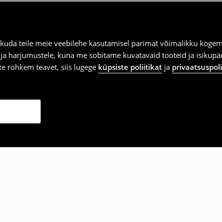
kuda teile meie veebilehe kasutamisel parimat võimalikku kogemu
e ja harjumustele, kuna me sobitame kuvatavaid tooteid ja isikup
vite rohkem teavet, siis lugege
küpsiste poliitikat
ja
privaatsuspoli