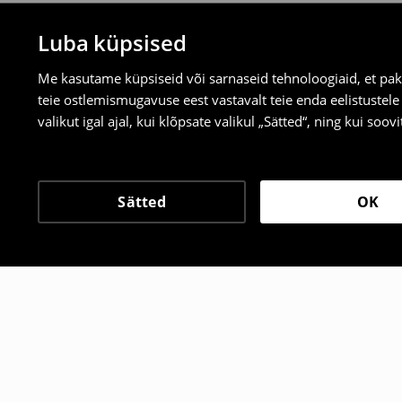
Luba küpsised
Me kasutame küpsiseid või sarnaseid tehnoloogiaid, et pak
teie ostlemismugavuse eest vastavalt teie enda eelistustel
valikut igal ajal, kui klõpsate valikul „Sätted“, ning kui soo
Sätted
OK