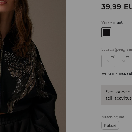
39,99
E
Värv
-
must
Suurus
(peagi sa
S
M
Suuruste ta
See toode ei
telli teavit
Matching set
Püksid