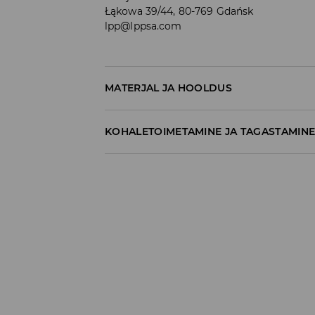
Łąkowa 39/44, 80-769 Gdańsk
lpp@lppsa.com
MATERJAL JA HOOLDUS
60% PUUVILL, 40% POLÜESTER
KOHALETOIMETAMINE JA TAGASTAMIN
Tarnepoliitika
Kättesaamine poest:
tasuta saatmine
3-8 tööpäeva
Kohaletoimetamine DPD pakiautomaat
3,99€
*
3-8 tööpäeva
Kuller DPD (Internetimakse)
5,99€
*