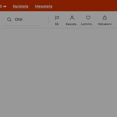
ue stiiliga!
Naistele
Meestele
Otsi
EE
Kasutaja
Lemmikud
Ostukorv