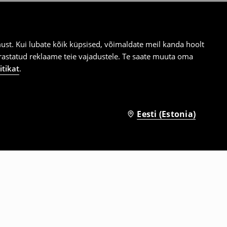
st. Kui lubate kõik küpsised, võimaldate meil kanda hoolt
ärastatud reklaame teie vajadustele. Te saate muuta oma
itikat
.
Eesti (Estonia)