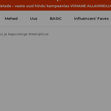
lgavad juba enne esimest koolikella. Alusta uut kooliaastat u
Mehed
Uus
BASIC
Influencers' Faves
u ja kapuutsiga dressipluus