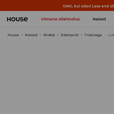
BACK TO SCHOOL
📒
Parimad lood a
Viimane Allahindlus
Naised
House
Naised
Riided
Džemprid
Trükisega
Luk