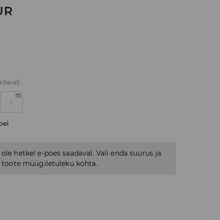
UR
adaval)
L
bel
 ole hetkel e-poes saadaval. Vali enda suurus ja
us toote müügiletuleku kohta.