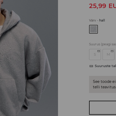
25,99
E
Värv
-
hall
Suurus
(peagi sa
S
M
Suuruste ta
See toode ei
telli teavit