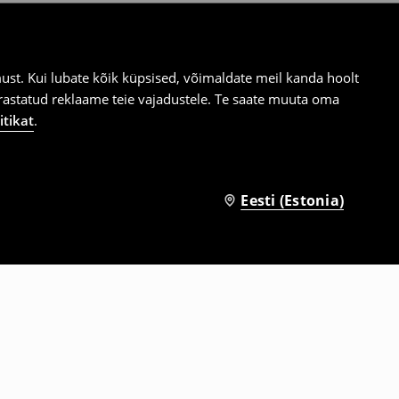
st. Kui lubate kõik küpsised, võimaldate meil kanda hoolt
ärastatud reklaame teie vajadustele. Te saate muuta oma
itikat
.
Eesti (Estonia)