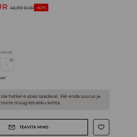
UR
-43%
45,99
EUR
adaval)
L
bel
 ole hetkel e-poes saadaval. Vali enda suurus ja
us toote müügiletuleku kohta.
TEAVITA MIND