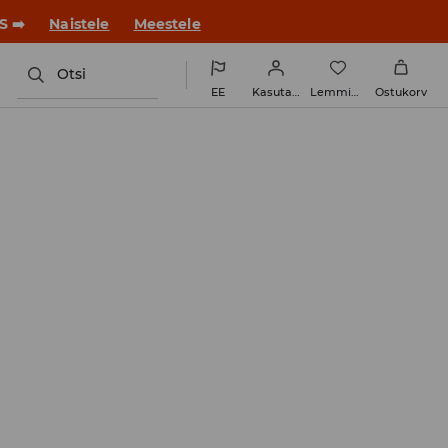
ue stiiliga!
Naistele
Meestele
Otsi
EE
Kasutaja
Lemmikud
Ostukorv