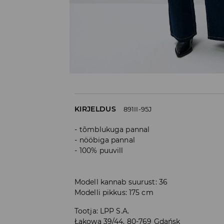
KIRJELDUS
891II-95J
tõmblukuga pannal
nööbiga pannal
100% puuvill
Modell kannab suurust: 36
Modelli pikkus: 175 cm
Tootja
:
LPP S.A.
Łąkowa 39/44, 80-769 Gdańsk