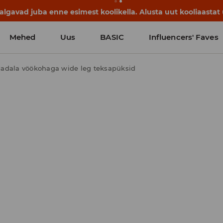
lgavad juba enne esimest koolikella. Alusta uut kooliaastat u
Mehed
Uus
BASIC
Influencers' Faves
adala vöökohaga wide leg teksapüksid