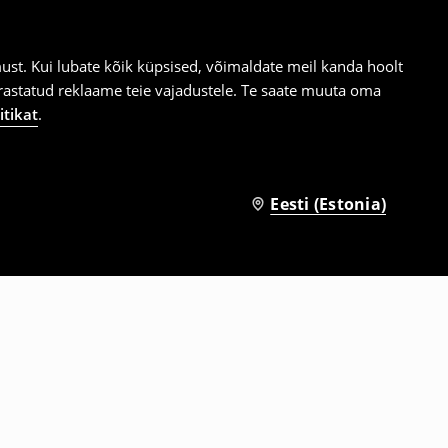
st. Kui lubate kõik küpsised, võimaldate meil kanda hoolt
ärastatud reklaame teie vajadustele. Te saate muuta oma
itikat
.
Eesti (Estonia)