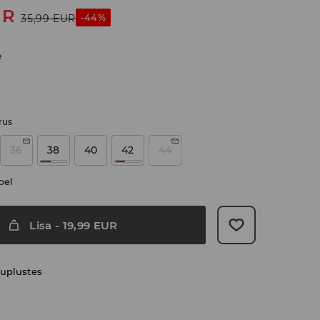
UR
-44%
35,99
EUR
e
rus
36
38
40
42
44
bel
Lisa
-
19,99
EUR
uplustes