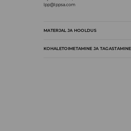
lpp@lppsa.com
MATERJAL JA HOOLDUS
100% PUUVILL
KOHALETOIMETAMINE JA TAGASTAMIN
Tarnepoliitika
Kättesaamine poest:
tasuta saatmine
3-8 tööpäeva
Kohaletoimetamine DPD pakiautomaat
3,99€
*
3-8 tööpäeva
Kuller DPD (Internetimakse)
5,99€
*
3-8 tööpäeva