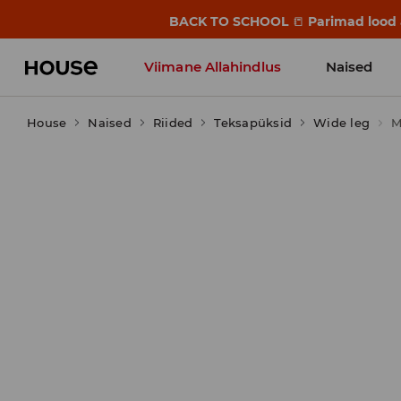
BACK TO SCHOOL
📒
Parimad lood a
Viimane Allahindlus
Naised
House
Naised
Riided
Teksapüksid
Wide leg
M