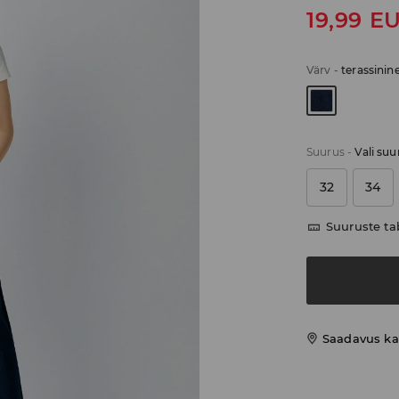
19,99
E
Värv
-
terassinin
Suurus
-
Vali suu
32
34
Suuruste ta
Saadavus ka