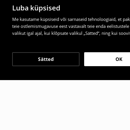
Luba küpsised
Me kasutame küpsiseid või sarnaseid tehnoloogiaid, et pak
teie ostlemismugavuse eest vastavalt teie enda eelistustel
valikut igal ajal, kui klõpsate valikul „Sätted“, ning kui soo
Sätted
OK