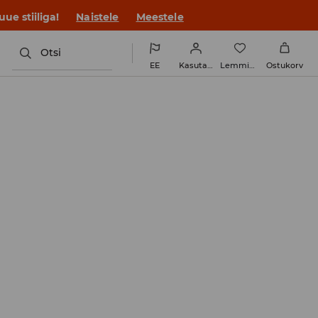
ue stiiliga!
Naistele
Meestele
Otsi
EE
Kasutaja
Lemmikud
Ostukorv