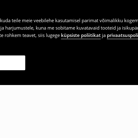
kuda teile meie veebilehe kasutamisel parimat võimalikku kogemu
e ja harjumustele, kuna me sobitame kuvatavaid tooteid ja isikup
vite rohkem teavet, siis lugege
küpsiste poliitikat
ja
privaatsuspoli